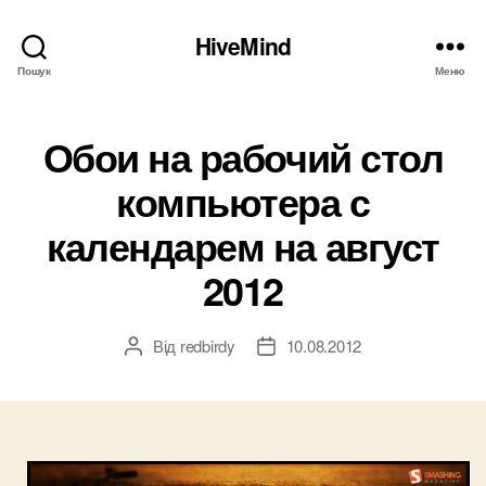
HiveMind
Пошук
Меню
Обои на рабочий стол
компьютера с
календарем на август
2012
Від
redbirdy
10.08.2012
Автор
Дата
запису
запису