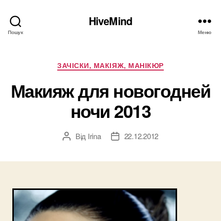
HiveMind
Пошук
Меню
Категорії
ЗАЧІСКИ, МАКІЯЖ, МАНІКЮР
Макияж для новогодней
ночи 2013
Від
Irina
22.12.2012
Автор
Дата
запису
запису