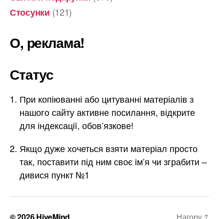
(121)
Стосунки
О, реклама!
Статус
При копіюванні або цитуванні матеріалів з
нашого сайту активне посилання, відкрите
для індексації, обов’язкове!
Якщо дуже хочеться взяти матеріал просто
так, поставити під ним своє ім’я чи зграбити –
дивися пункт №1
© 2026
HiveMind
Нагору
↑