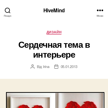
HiveMind
Пошук
Меню
Категорії
ДИЗАЙН
Сердечная тема в
интерьере
Від
Irina
05.01.2013
Автор
Дата
запису
запису