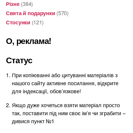
(384)
Різне
(570)
Свята й подарунки
(121)
Стосунки
О, реклама!
Статус
При копіюванні або цитуванні матеріалів з
нашого сайту активне посилання, відкрите
для індексації, обов’язкове!
Якщо дуже хочеться взяти матеріал просто
так, поставити під ним своє ім’я чи зграбити –
дивися пункт №1