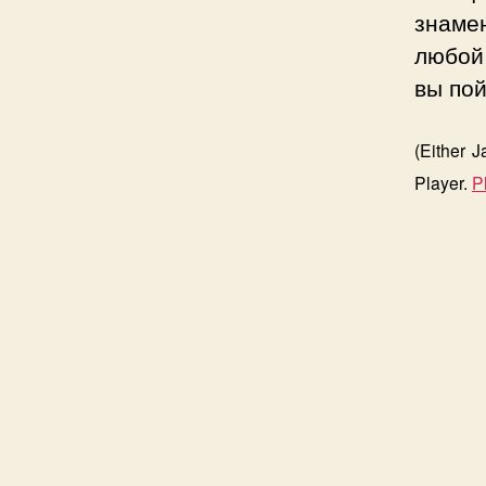
знаме
любой 
вы пой
(Either 
Player.
P