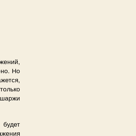
жений,
но. Но
жется,
олько
 шаржи
будет
ажения