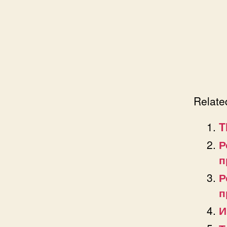
Relate
T
Р
п
Р
п
И