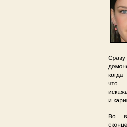
Сразу
демон
когда
что 
искаж
и кари
Во в
сконц