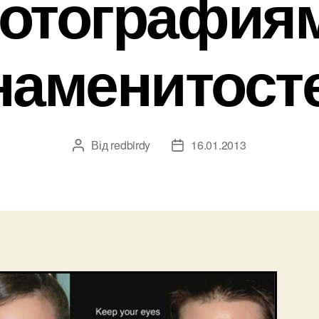
отография
наменитост
Від
redbirdy
16.01.2013
Автор
Дата
запису
запису