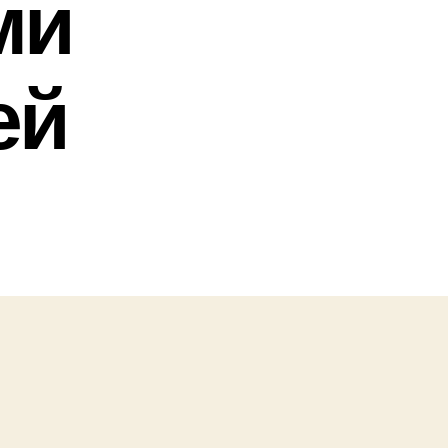
ми
ей