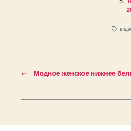
Т
2
виде
Позначк
←
Модное женское нижнее бель