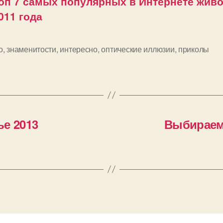
оп 7 самых популярных в Интернете жив
011 года
о
,
знаменитости
,
интересно
,
оптические иллюзии
,
приколы
и
е 2013
Выбираем