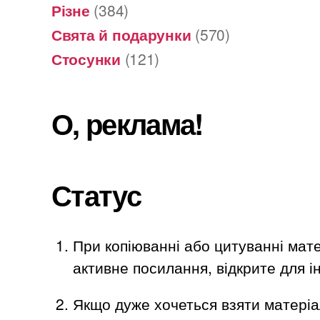
Різне
(384)
Свята й подарунки
(570)
Стосунки
(121)
О, реклама!
Статус
При копіюванні або цитуванні мате
активне посилання, відкрите для ін
Якщо дуже хочеться взяти матеріа