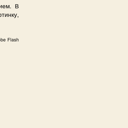
ием. В
ртинку,
obe Flash