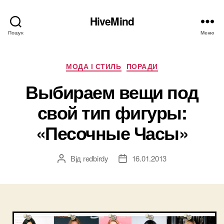
HiveMind
Пошук
Меню
Категорії
МОДА І СТИЛЬ
ПОРАДИ
Выбираем вещи под
свой тип фигуры:
«Песочные Часы»
Від
redbirdy
16.01.2013
Автор
Дата
запису
запису