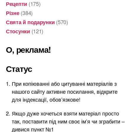
(175)
Рецепти
(384)
Різне
(570)
Свята й подарунки
(121)
Стосунки
О, реклама!
Статус
При копіюванні або цитуванні матеріалів з
нашого сайту активне посилання, відкрите
для індексації, обов’язкове!
Якщо дуже хочеться взяти матеріал просто
так, поставити під ним своє ім’я чи зграбити –
дивися пункт №1