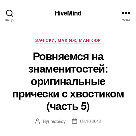
HiveMind
Пошук
Меню
Категорії
ЗАЧІСКИ, МАКІЯЖ, МАНІКЮР
Ровняемся на
знаменитостей:
оригинальные
прически с хвостиком
(часть 5)
Від
redbirdy
03.10.2012
Автор
Дата
запису
запису