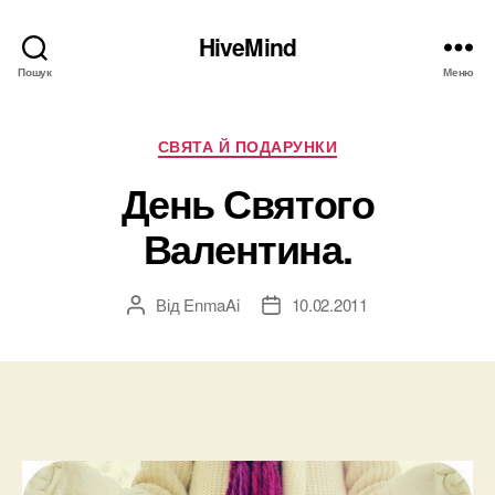
HiveMind
Пошук
Меню
Категорії
СВЯТА Й ПОДАРУНКИ
День Святого
Валентина.
Від
EnmaAi
10.02.2011
Автор
Дата
запису
запису