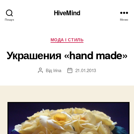
HiveMind
Пошук
Меню
Категорії
МОДА І СТИЛЬ
Украшения «hand made»
Від
Irina
21.01.2013
Автор
Дата
запису
запису