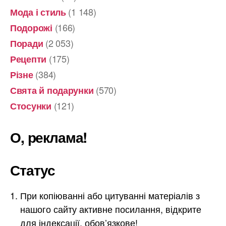
(1 148)
Мода і стиль
(166)
Подорожі
(2 053)
Поради
(175)
Рецепти
(384)
Різне
(570)
Свята й подарунки
(121)
Стосунки
О, реклама!
Статус
При копіюванні або цитуванні матеріалів з
нашого сайту активне посилання, відкрите
для індексації, обов’язкове!