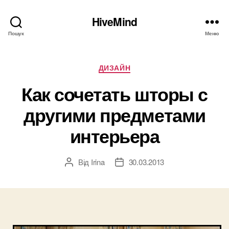
HiveMind
Пошук
Меню
Категорії
ДИЗАЙН
Как сочетать шторы с
другими предметами
интерьера
Від
Irina
30.03.2013
Автор
Дата
запису
запису