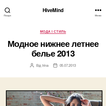
HiveMind
Пошук
Меню
Категорії
МОДА І СТИЛЬ
Модное нижнее летнее
белье 2013
Від
Irina
05.07.2013
Автор
Дата
запису
запису