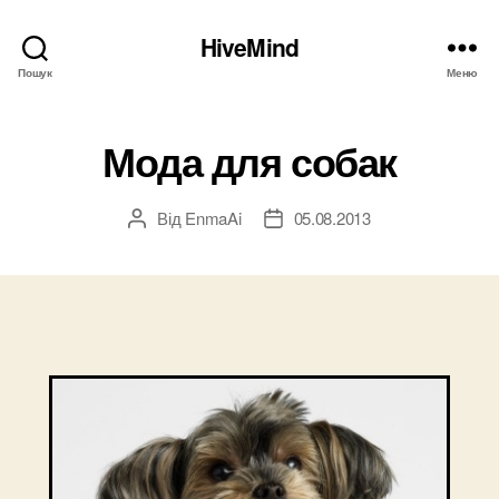
HiveMind
Пошук
Меню
Мода для собак
Від
EnmaAi
05.08.2013
Автор
Дата
запису
запису