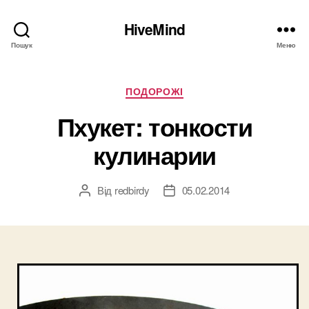
HiveMind
Пошук
Меню
Категорії
ПОДОРОЖІ
Пхукет: тонкости
кулинарии
Від
redbirdy
05.02.2014
Автор
Дата
запису
запису