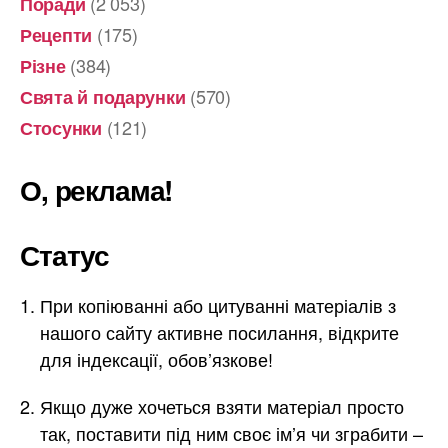
(2 053)
Поради
(175)
Рецепти
(384)
Різне
(570)
Свята й подарунки
(121)
Стосунки
О, реклама!
Статус
При копіюванні або цитуванні матеріалів з
нашого сайту активне посилання, відкрите
для індексації, обов’язкове!
Якщо дуже хочеться взяти матеріал просто
так, поставити під ним своє ім’я чи зграбити –