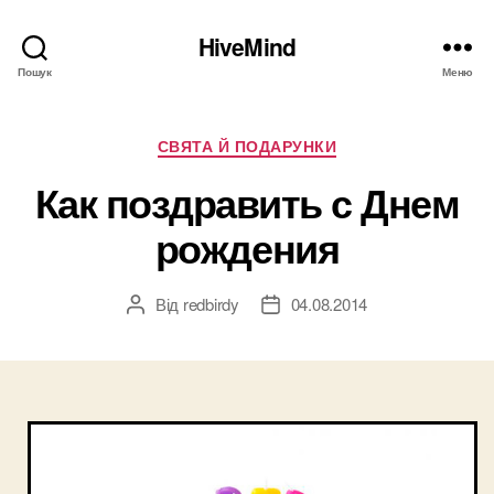
HiveMind
Пошук
Меню
Категорії
СВЯТА Й ПОДАРУНКИ
Как поздравить с Днем
рождения
Від
redbirdy
04.08.2014
Автор
Дата
запису
запису