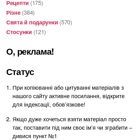
(175)
Рецепти
(384)
Різне
(570)
Свята й подарунки
(121)
Стосунки
О, реклама!
Статус
При копіюванні або цитуванні матеріалів з
нашого сайту активне посилання, відкрите
для індексації, обов’язкове!
Якщо дуже хочеться взяти матеріал просто
так, поставити під ним своє ім’я чи зграбити –
дивися пункт №1