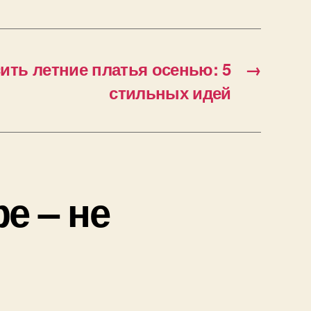
сить летние платья осенью: 5
→
стильных идей
е – не