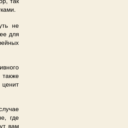
р, так
уками.
уть не
ее для
фейных
зивного
 также
 ценит
случае
е, где
ут вам