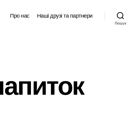
Про нас
Наші друзі та партнери
Пошук
напиток
е