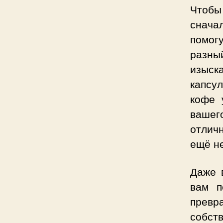
Чтобы
снача
помог
разны
изыск
капсул
кофе 
вашег
отличн
ещё н
Даже 
вам п
прев
собст