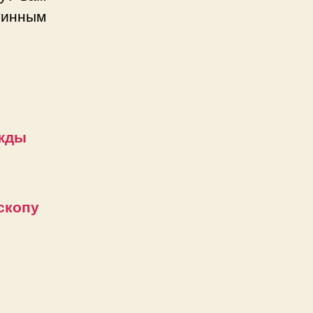
инным
ежды
скопу