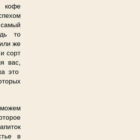
о кофе
спехом
 самый
удь то
или же
 и сорт
я вас,
ка это
которых
 можем
оторое
питок
стье в