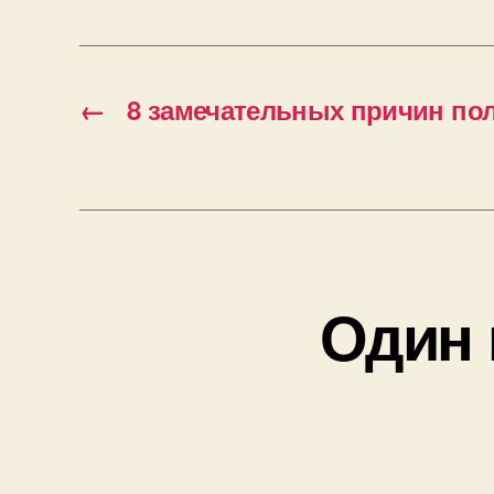
←
8 замечательных причин по
Один 