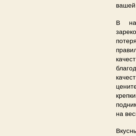
вашей
В на
зарек
потер
прави
качес
благ
качес
ценит
креп
подни
на вес
Вкусн