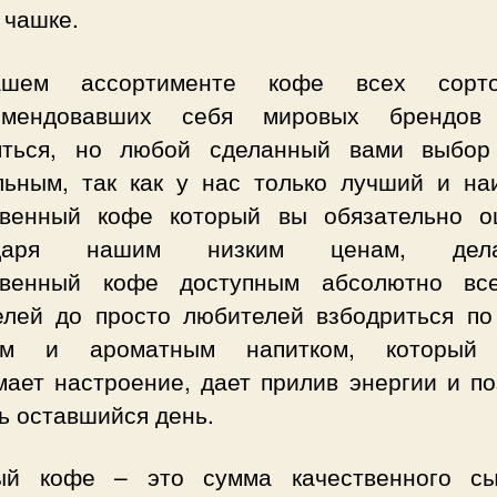
 чашке.
шем ассортименте кофе всех сорт
омендовавших себя мировых брендов
яться, но любой сделанный вами выбор
льным, так как у нас только лучший и на
твенный кофе который вы обязательно о
одаря нашим низким ценам, дел
твенный кофе доступным абсолютно вс
елей до просто любителей взбодриться по
ким и ароматным напитком, который 
мает настроение, дает прилив энергии и по
ь оставшийся день.
ый кофе – это сумма качественного с