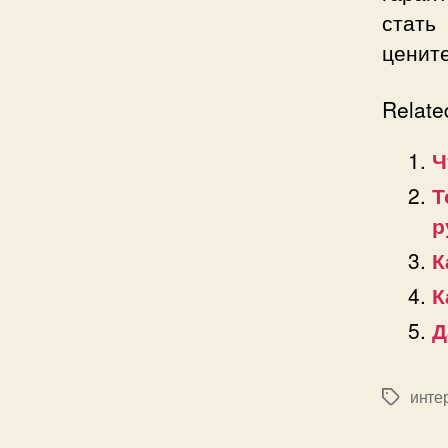
стат
ценит
Relate
Ч
Т
р
К
К
Д
инте
Позначк