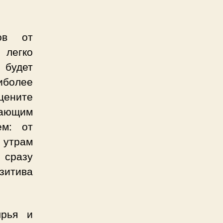
ов от
 легко
 будет
иболее
цените
ающим
ем: от
 утрам
сразу
зитива
ырья и