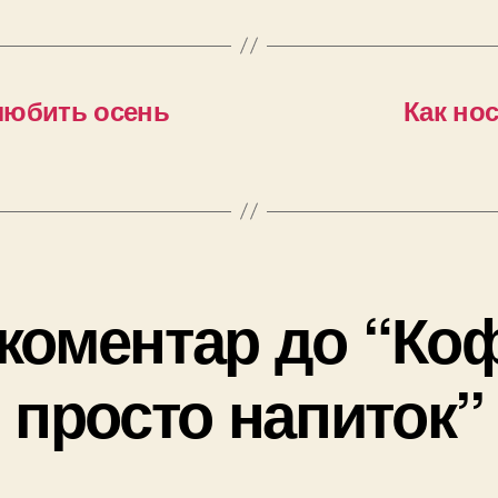
любить осень
Как но
коментар до “Коф
просто напиток”