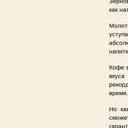
Зерно
как на
Молот
уступ
абсол
напитк
Кофе в
вкуса
рекор
время.
Но ка
сможе
гаран