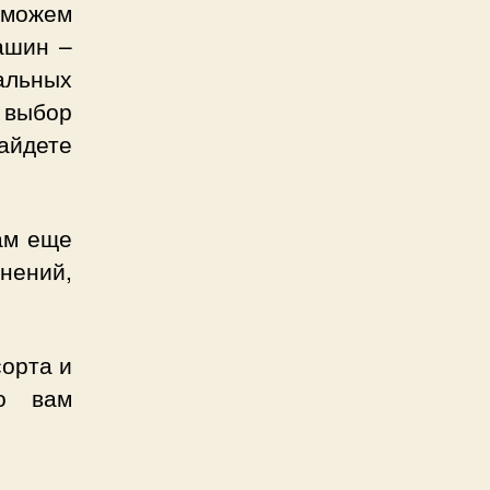
 можем
ашин –
льных
выбор
найдете
ам еще
нений,
сорта и
го вам