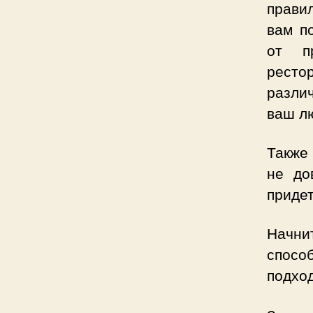
прави
вам п
от п
рест
различ
ваш лю
Также
не до
придет
Начнит
спосо
подход