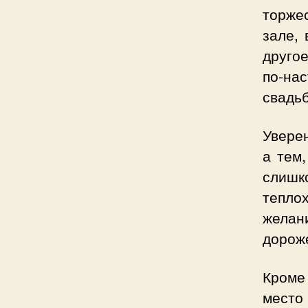
торже
зале,
другое
по-на
свадь
Уверен
а тем,
слишк
тепло
желан
дороже
Кроме
место