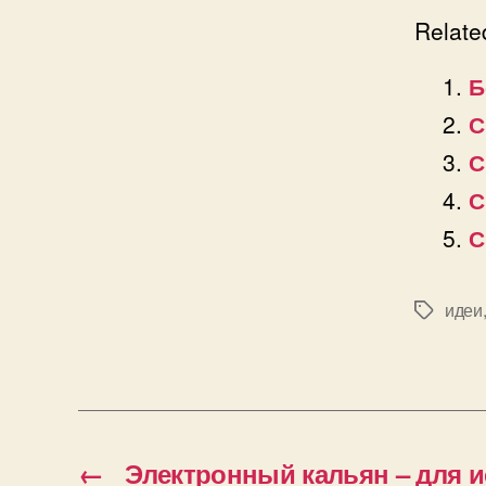
Relate
Б
С
С
С
С
идеи
Позначк
←
Электронный кальян – для 