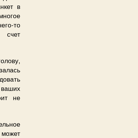
нкет в
многое
чего-то
а счет
голову,
азалась
довать
 ваших
оит не
ельное
 может