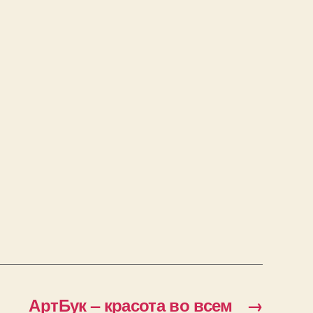
АртБук – красота во всем
→