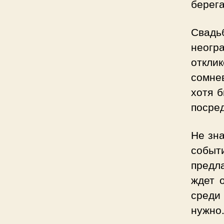
берега
Свадь
неогр
отклик
сомнев
хотя 
посре
Не зна
событ
предл
ждет 
среди
нужно