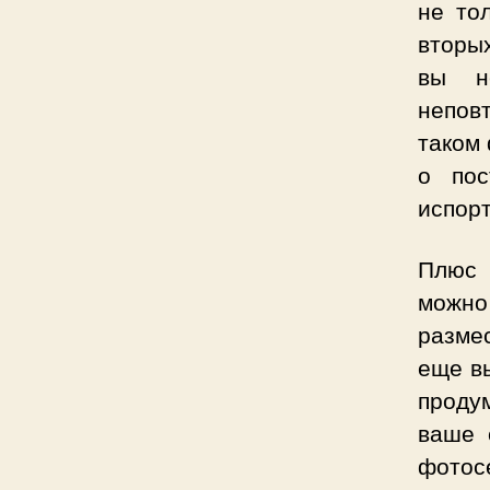
не то
вторы
вы не
неповт
таком
о пос
испорт
Плюс 
можно
разме
еще вы
продум
ваше 
фотос