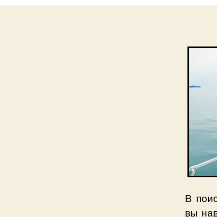
В пои
вы на