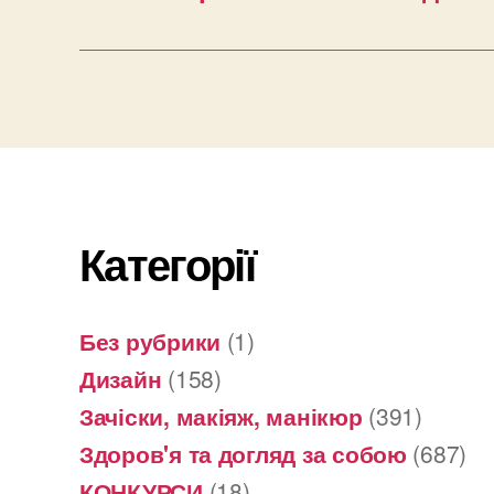
Категорії
Без рубрики
(1)
Дизайн
(158)
Зачіски, макіяж, манікюр
(391)
Здоров'я та догляд за собою
(687)
КОНКУРСИ
(18)