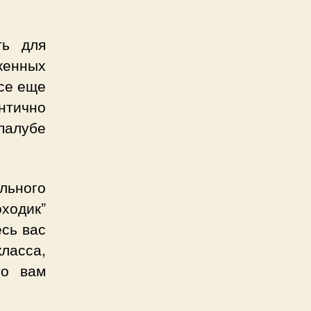
ть для
женных
все еще
антично
палубе
ельного
ходик”
сь вас
ласса,
то вам