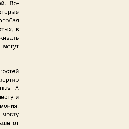
й. Во-
оторые
особая
ртых, в
живать
 могут
гостей
фортно
ных. А
месту и
емония,
 месту
ьше от