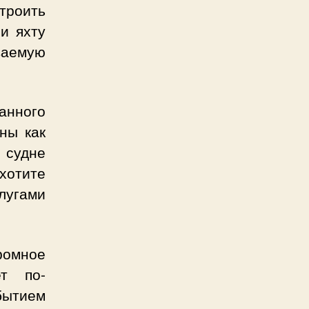
строить
и яхту
ваемую
анного
ны как
 судне
хотите
слугами
ромное
ет по-
бытием