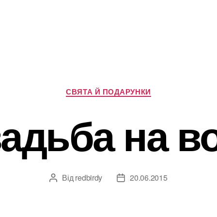
Категорії
СВЯТА Й ПОДАРУНКИ
адьба на в
Від
redbirdy
20.06.2015
Автор
Дата
запису
запису