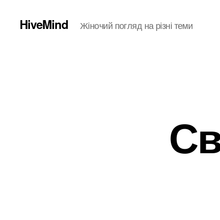
HiveMind
Жіночий погляд на різні теми
Св