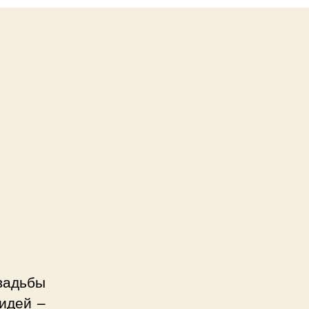
вадьбы
идей –