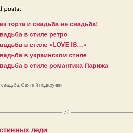
d posts:
ез торта и свадьба не свадьба!
вадьба в стиле ретро
вадьба в стиле «LOVE IS…»
вадьба в украинском стиле
вадьба в стиле романтика Парижа
,
свадьба
,
Свята й подарунки
и
истинных леди