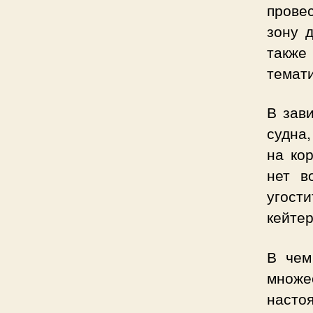
провес
зону 
также
темати
В зав
судна
на ко
нет в
угости
кейтер
В чем
множе
насто