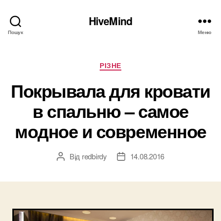
HiveMind
Пошук
Меню
Категорії
РІЗНЕ
Покрывала для кровати
в спальню – самое
модное и современное
Від
redbirdy
14.08.2016
Автор
Дата
запису
запису