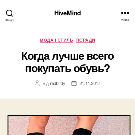
HiveMind
Пошук
Меню
Категорії
МОДА І СТИЛЬ
ПОРАДИ
Когда лучше всего
покупать обувь?
Від
redbirdy
21.11.2017
Автор
Дата
запису
запису