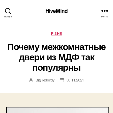
HiveMind
Пошук
Меню
Категорії
РІЗНЕ
Почему межкомнатные
двери из МДФ так
популярны
Від
redbirdy
03.11.2021
Автор
Дата
запису
запису