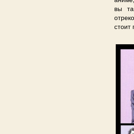
вы та
отрек
стоит 