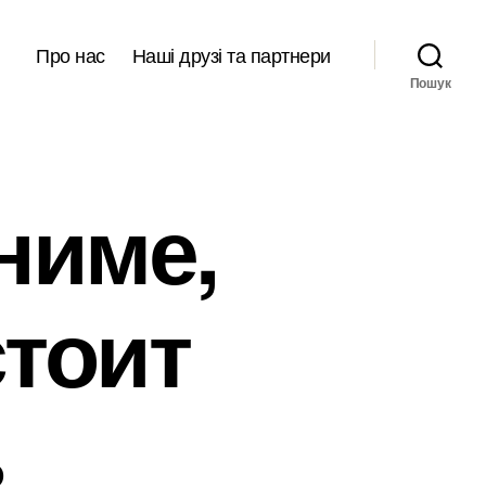
Про нас
Наші друзі та партнери
Пошук
ниме,
стоит
ь