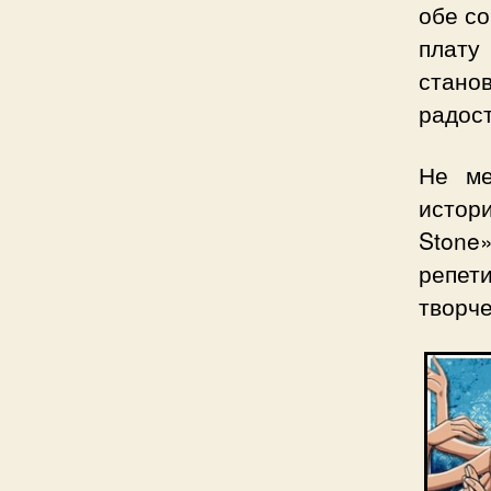
обе со
плату
стано
радост
Не ме
истор
Stone
репет
творче