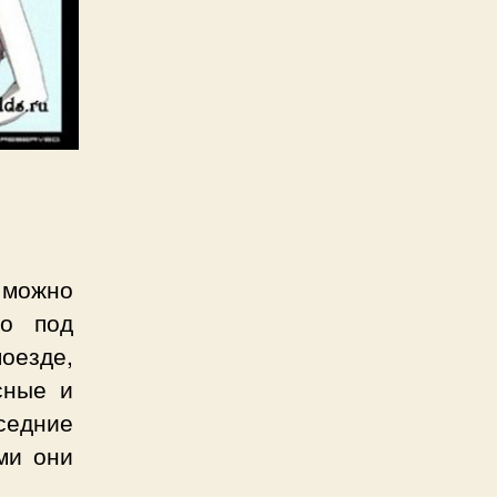
можно
но под
оезде,
сные и
седние
ми они