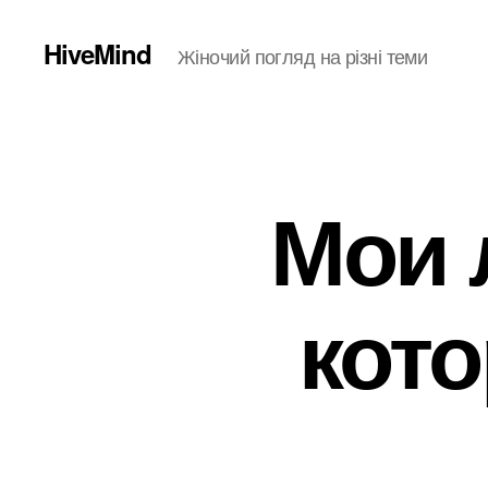
HiveMind
Жіночий погляд на різні теми
Мои 
кото