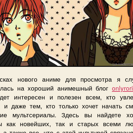
сках нового аниме для просмотра я сл
улась на хороший анимешный блог
onlyror
дет интересен и полезен всем, кто увле
, и даже тем, кто только хочет начать см
кие мультсериалы. Здесь вы найдете х
ы как новейших, так и старых всеми л
 а также все, что с этой культурой связан