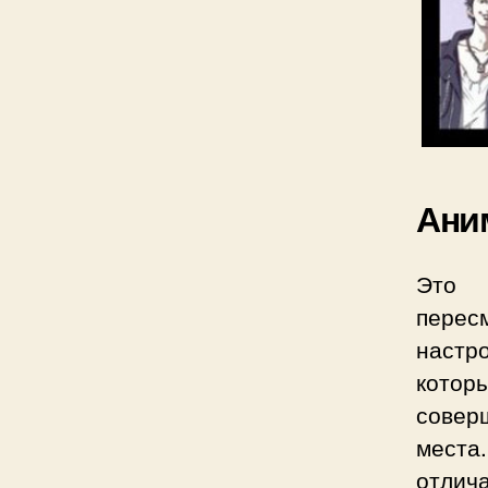
Ани
Это 
перес
настр
котор
совер
места
отлич