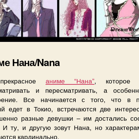
ме Нана/Nana
прекрасное
аниме “Нана”
, которое 
матривать и пересматривать, а особен
оение. Все начинается с того, что в п
ый едет в Токио, встречаются две интере
шенно разные девушки – им достались со
. И ту, и другую зовут Нана, но характера
аются кардинально.