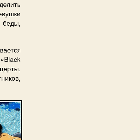
 делить
евушки
 беды,
вается
«Black
церты,
ников,