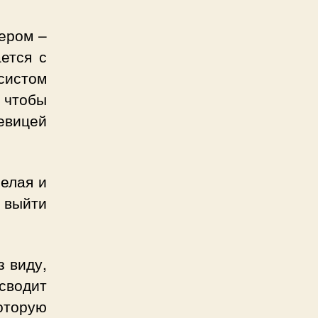
ером –
ается с
систом
, чтобы
певицей
селая и
е выйти
з виду,
 сводит
оторую