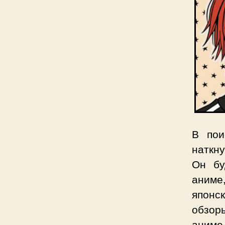
В пои
наткн
Он бу
аниме
японс
обзор
аниме,