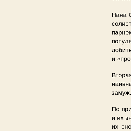
Нана 
солист
парне
популя
добить
и «про
Вторая
наивна
замуж.
По при
и их з
их сн