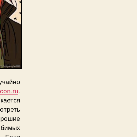
учайно
icon.ru
.
кается
отреть
орошие
юбимых
о. Если