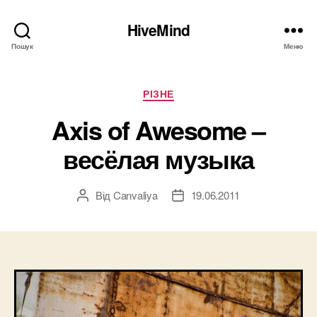
HiveMind
Пошук
Меню
Категорії
РІЗНЕ
Axis of Awesome –
весёлая музыка
Від
Canvaliya
19.06.2011
Автор
Дата
запису
запису