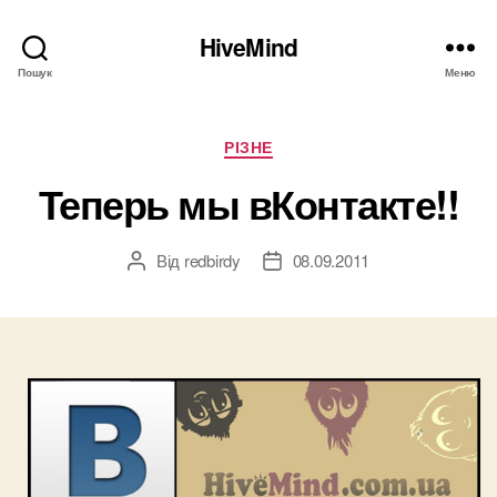
HiveMind
Пошук
Меню
Категорії
РІЗНЕ
Теперь мы вКонтакте!!
Від
redbirdy
08.09.2011
Автор
Дата
запису
запису