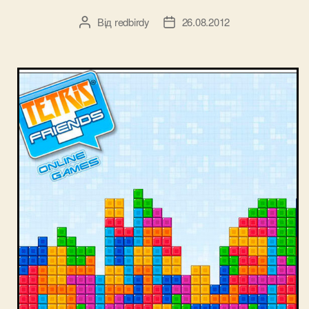
Від
redbirdy
26.08.2012
Автор
Дата
запису
запису