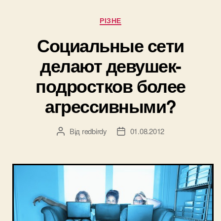
Категорії
РІЗНЕ
Социальные сети
делают девушек-
подростков более
агрессивными?
Від
redbirdy
01.08.2012
Автор
Дата
запису
запису