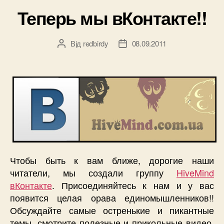
Теперь мы вКонтакте!!
Від
redbirdy
08.09.2011
Автор
Дата
запису
запису
Чтобы быть к вам ближе, дорогие наши
читатели, мы создали группу
HiveMind
вКонтакте
. Присоединяйтесь к нам и у вас
появится целая орава единомышленников!!
Обсуждайте самые остренькие и пикантные
темы, смотрите полезные и прикольные видео,