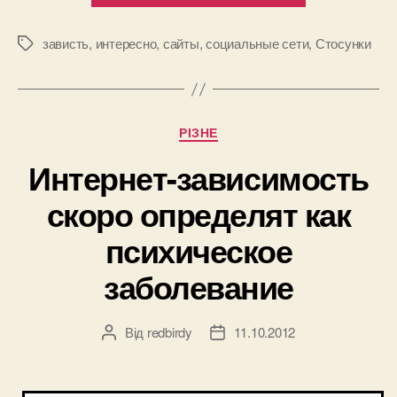
делают
нас
зависть
,
интересно
,
сайты
,
социальные сети
,
Стосунки
Позначки
завистливы
Категорії
РІЗНЕ
Интернет-зависимость
скоро определят как
психическое
заболевание
Від
redbirdy
11.10.2012
Автор
Дата
запису
запису