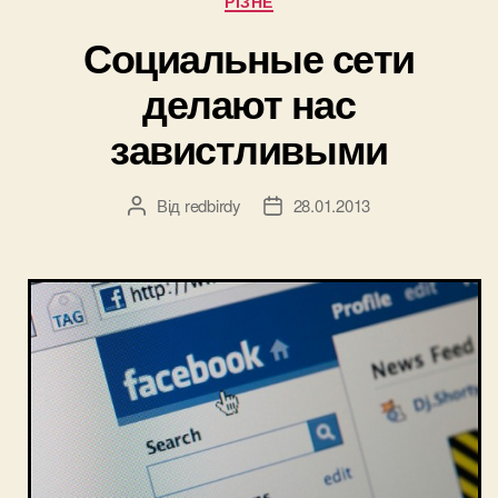
РІЗНЕ
Социальные сети
делают нас
завистливыми
Від
redbirdy
28.01.2013
Автор
Дата
запису
запису