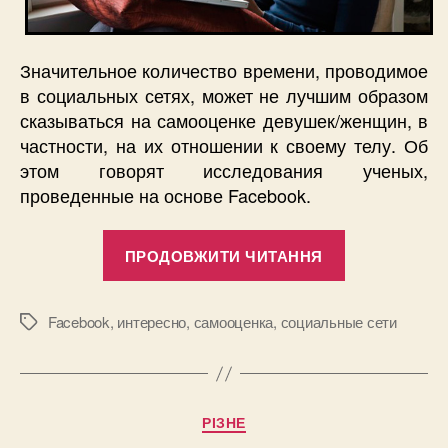
Значительное количество времени, проводимое
в социальных сетях, может не лучшим образом
сказываться на самооценке девушек/женщин, в
частности, на их отношении к своему телу. Об
этом говорят исследования ученых,
проведенные на основе Facebook.
“Facebook
ПРОДОВЖИТИ ЧИТАННЯ
заставляет
женщин
комплексов
Facebook
,
интересно
,
самооценка
,
социальные сети
Позначки
из-
за
своего
Категорії
РІЗНЕ
тела?”