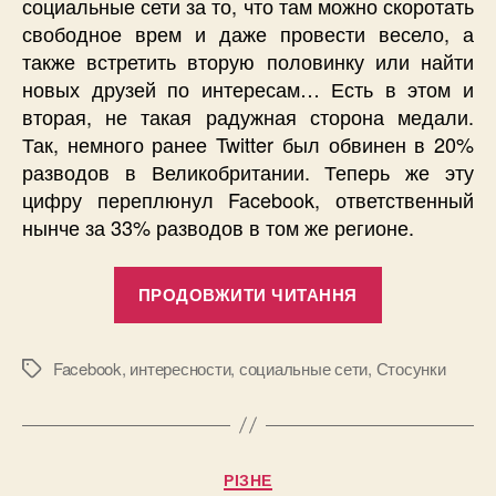
социальные сети за то, что там можно скоротать
свободное врем и даже провести весело, а
также встретить вторую половинку или найти
новых друзей по интересам… Есть в этом и
вторая, не такая радужная сторона медали.
Так, немного ранее Twitter был обвинен в 20%
разводов в Великобритании. Теперь же эту
цифру переплюнул Facebook, ответственный
нынче за 33% разводов в том же регионе.
“Facebook
ПРОДОВЖИТИ ЧИТАННЯ
виноват
в
33%
Facebook
,
интересности
,
социальные сети
,
Стосунки
Позначки
разводов
Великобрит
Категорії
РІЗНЕ