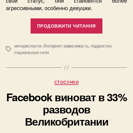
свой статус, они становятся более
агрессивными, особенно девушки.
“Социальны
ПРОДОВЖИТИ ЧИТАННЯ
сети
делают
девушек-
интересности
,
Интернет зависимость
,
подростки
,
Позначки
социальные сети
подростков
более
агрессивны
Категорії
СТОСУНКИ
Facebook виноват в 33%
разводов
Великобритании