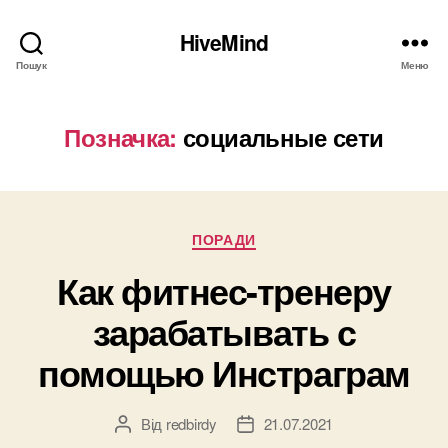
HiveMind
Пошук
Меню
Позначка:
социальные сети
Категорії
ПОРАДИ
Как фитнес-тренеру
зарабатывать с
помощью Инстраграм
Від
redbirdy
21.07.2021
Автор
Дата
запису
запису