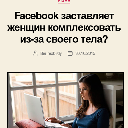
РІЗНЕ
2021
году
Facebook заставляет
(часть
женщин комплексовать
1)”
из-за своего тела?
Від
redbirdy
30.10.2015
Автор
Дата
запису
запису