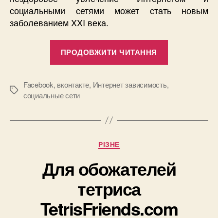
социальными сетями может стать новым
заболеванием XXI века.
“Интернет-
ПРОДОВЖИТИ ЧИТАННЯ
зависимост
скоро
определят
Facebook
,
вконтакте
,
Интернет зависимость
,
Позначки
социальные сети
как
психическое
заболевани
Категорії
РІЗНЕ
Для обожателей
тетриса
TetrisFriends.com