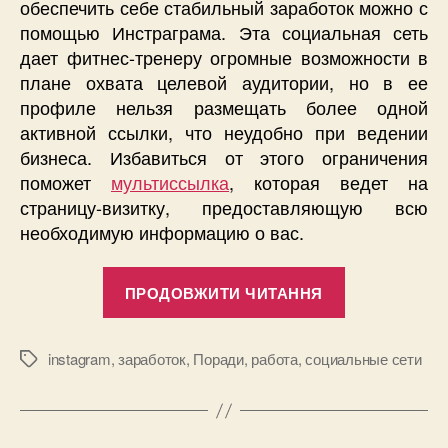
обеспечить себе стабильный заработок можно с
помощью Инстраграма. Эта социальная сеть
дает фитнес-тренеру огромные возможности в
плане охвата целевой аудитории, но в ее
профиле нельзя размещать более одной
активной ссылки, что неудобно при ведении
бизнеса. Избавиться от этого ограничения
поможет
мультиссылка
, которая ведет на
страницу-визитку, предоставляющую всю
необходимую информацию о вас.
“Как
ПРОДОВЖИТИ ЧИТАННЯ
фитнес-
тренеру
зарабатыва
instagram
,
заработок
,
Поради
,
работа
,
социальные сети
Позначки
с
помощью
Инстраграм