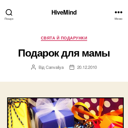
HiveMind
Пошук
Меню
Категорії
СВЯТА Й ПОДАРУНКИ
Подарок для мамы
Від
Canvaliya
20.12.2010
Автор
Дата
запису
запису