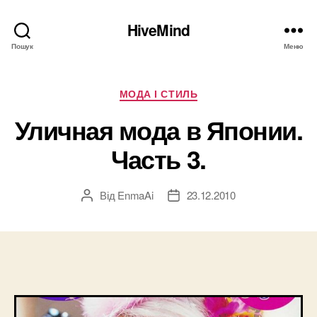
HiveMind
Пошук
Меню
Категорії
МОДА І СТИЛЬ
Уличная мода в Японии.
Часть 3.
Від
EnmaAi
23.12.2010
Автор
Дата
запису
запису