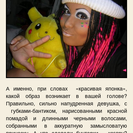
А именно, при словах «красивая японка»,
какой образ возникает в вашей голове?
Правильно, сильно напудренная девушка, с
губками-бантиком, нарисованными красной
помадой и длинными черными волосами,
собранными в аккуратную замысловатую
прическу. А что сделали бунтарки – когяру?