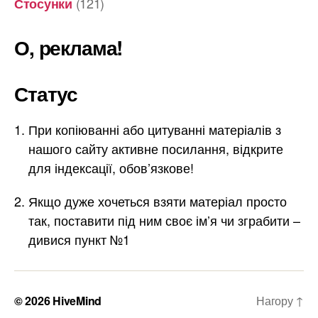
(121)
Стосунки
О, реклама!
Статус
При копіюванні або цитуванні матеріалів з
нашого сайту активне посилання, відкрите
для індексації, обов’язкове!
Якщо дуже хочеться взяти матеріал просто
так, поставити під ним своє ім’я чи зграбити –
дивися пункт №1
© 2026
HiveMind
Нагору
↑