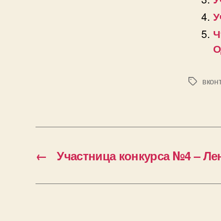
У
Ч
О
вкон
Позначк
←
Участница конкурса №4 – Ле