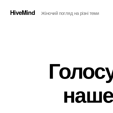
HiveMind
Жіночий погляд на різні теми
Голосу
наше