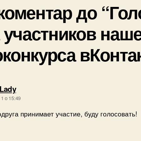
коментар до “Гол
а участников наше
конкурса вКонтак
говорить:
Lady
11 о 15:49
друга принимает участие, буду голосовать!