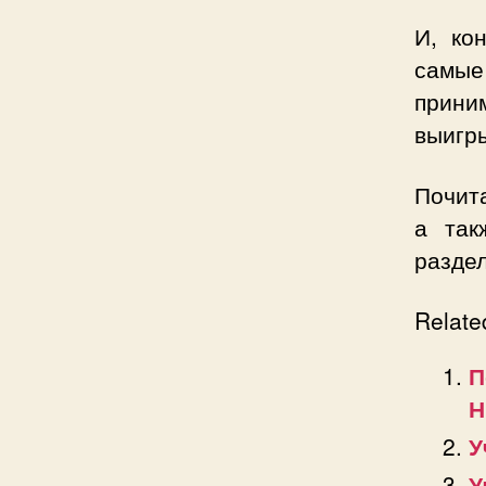
И, ко
самые
прин
выигр
Почит
а так
раздел
Relate
П
Н
У
У