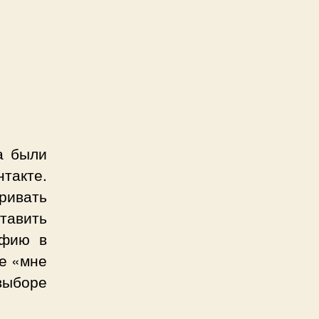
а были
нтакте.
тривать
ставить
афию в
те «мне
выборе