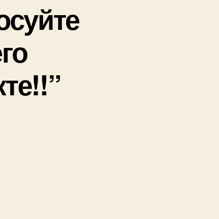
осуйте
го
те!!”