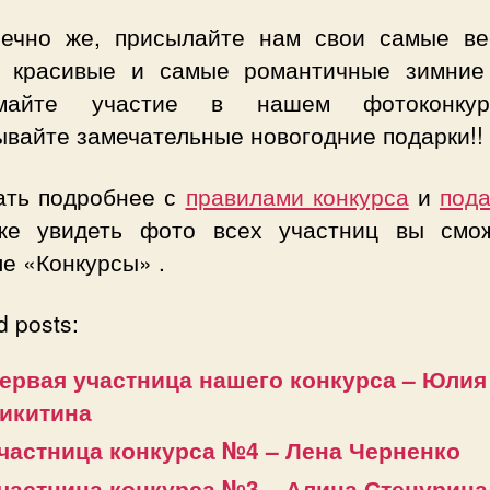
нечно же, присылайте нам свои самые ве
 красивые и самые романтичные зимние
имайте участие в нашем фотоконку
ывайте замечательные новогодние подарки!!
ать подробнее с
правилами конкурса
и
под
же увидеть фото всех участниц вы смо
е «Конкурсы» .
d posts:
ервая участница нашего конкурса – Юлия
икитина
частница конкурса №4 – Лена Черненко
частница конкурса №3 – Алина Стецурина