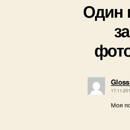
Один 
з
фото
Gloss
17.11.20
Моя по