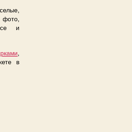
селые,
 фото,
рсе и
арками
,
жете в