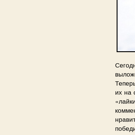
Сегод
вылож
Теперь
их на 
«лайк
коммен
нрави
победи