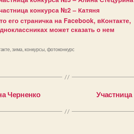
частница конкурса №2 – Катяня
то его страничка на Facebook, вКонтакте,
дноклассниках может сказать о нем
такте
,
зима
,
конкурсы
,
фотоконкурс
и
на Черненко
Участница