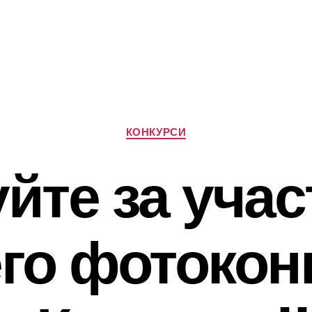
Категорії
КОНКУРСИ
йте за уча
го фотокон