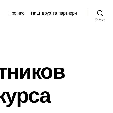
Про нас
Наші друзі та партнери
Пошук
стников
курса