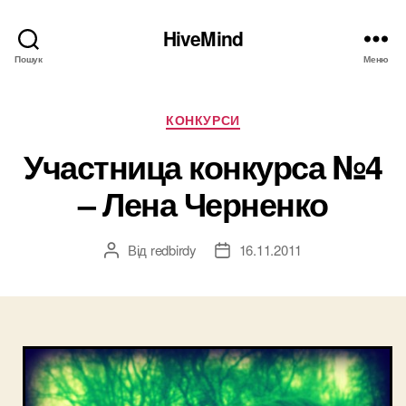
HiveMind
Пошук
Меню
Категорії
КОНКУРСИ
Участница конкурса №4
– Лена Черненко
Від
redbirdy
16.11.2011
Автор
Дата
запису
запису