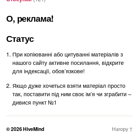
О, реклама!
Статус
При копіюванні або цитуванні матеріалів з
нашого сайту активне посилання, відкрите
для індексації, обов’язкове!
Якщо дуже хочеться взяти матеріал просто
так, поставити під ним своє ім’я чи зграбити –
дивися пункт №1
© 2026
HiveMind
Нагору
↑