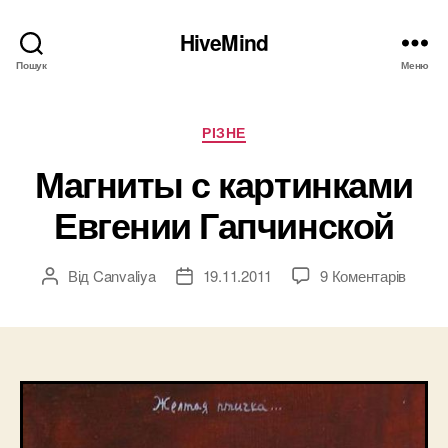
HiveMind
Пошук
Меню
Категорії
РІЗНЕ
Магниты с картинками
Евгении Гапчинской
до
Від
Canvaliya
19.11.2011
9 Коментарів
Автор
Дата
Магни
запису
запису
с
карти
Евген
Гапчи