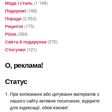
(1 148)
Мода і стиль
(166)
Подорожі
(2 053)
Поради
(175)
Рецепти
(384)
Різне
(570)
Свята й подарунки
(121)
Стосунки
О, реклама!
Статус
При копіюванні або цитуванні матеріалів з
нашого сайту активне посилання, відкрите
для індексації, обов’язкове!