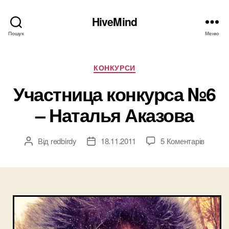
HiveMind
Пошук
Меню
Категорії
КОНКУРСИ
Участница конкурса №6
– Наталья Аказова
до
Від
redbirdy
18.11.2011
5 Коментарів
Автор
Дата
Участн
запису
запису
конкур
№6
–
Натал
Аказов