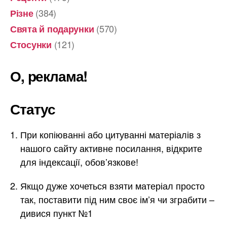
(384)
Різне
(570)
Свята й подарунки
(121)
Стосунки
О, реклама!
Статус
При копіюванні або цитуванні матеріалів з
нашого сайту активне посилання, відкрите
для індексації, обов’язкове!
Якщо дуже хочеться взяти матеріал просто
так, поставити під ним своє ім’я чи зграбити –
дивися пункт №1