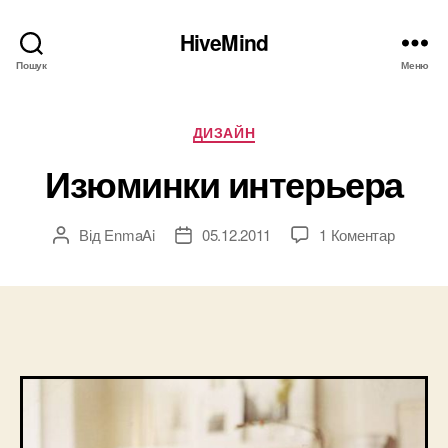
HiveMind
Пошук
Меню
Категорії
ДИЗАЙН
Изюминки интерьера
до
Від
EnmaAi
05.12.2011
1 Коментар
Автор
Дата
Изюмин
запису
запису
интерье