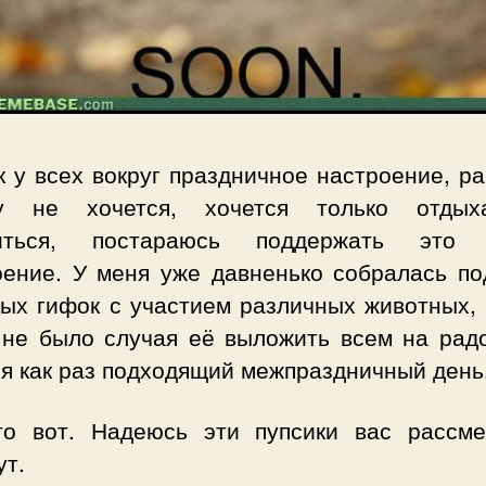
к у всех вокруг праздничное настроение, р
у не хочется, хочется только отды
литься, постараюсь поддержать это 
оение. У меня уже давненько собралась по
ых гифок с участием различных животных, 
о не было случая её выложить всем на радо
ня как раз подходящий межпраздничный день
то вот. Надеюсь эти пупсики вас рассм
ут.