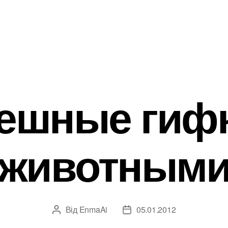
ешные гифк
животным
Від
EnmaAi
05.01.2012
Автор
Дата
запису
запису