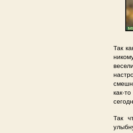
Так ка
ником
весе
настр
смешн
как-т
сегод
Так ч
улыбн