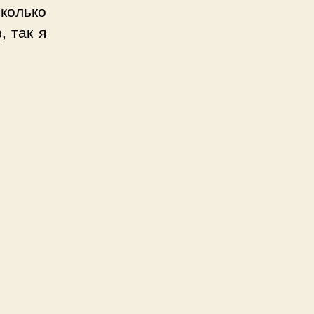
колько
, так я