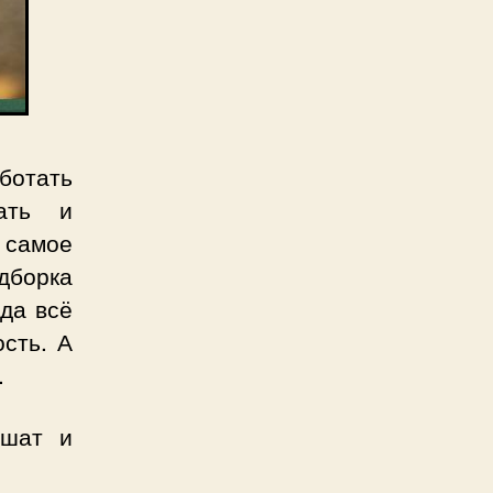
аботать
хать и
самое
дборка
да всё
сть. А
.
ешат и