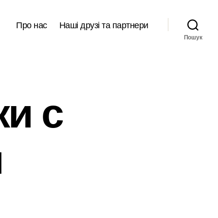
Про нас
Наші друзі та партнери
Пошук
и с
и