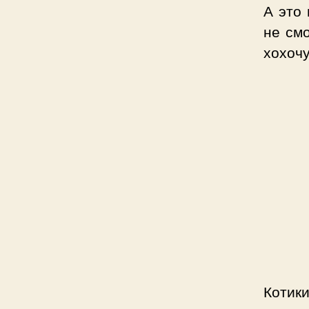
А это
не смо
хохочу
Котики