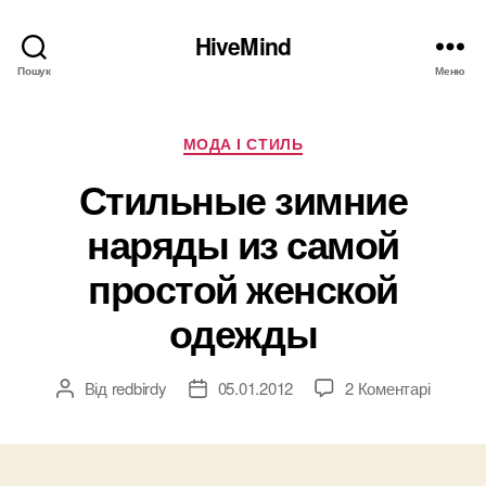
HiveMind
Пошук
Меню
Категорії
МОДА І СТИЛЬ
Стильные зимние
наряды из самой
простой женской
одежды
до
Від
redbirdy
05.01.2012
2 Коментарі
Автор
Дата
Стильн
запису
запису
зимние
наряды
из