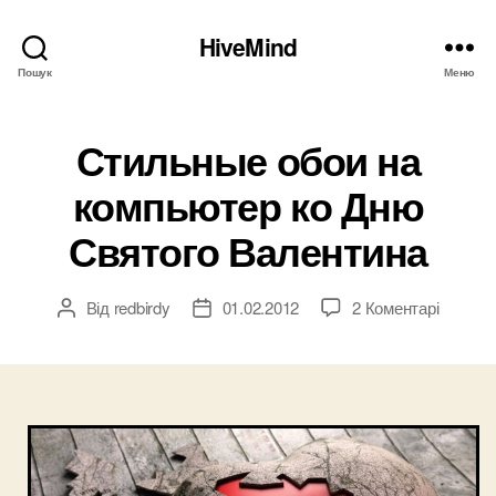
HiveMind
Пошук
Меню
Стильные обои на
компьютер ко Дню
Святого Валентина
до
Від
redbirdy
01.02.2012
2 Коментарі
Автор
Дата
Стильн
запису
запису
обои
на
компью
ко
Дню
Святог