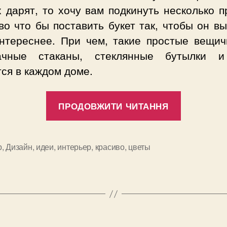
 дарят, то хочу вам подкинуть несколько 
во что бы поставить букет так, чтобы он в
нтереснее. При чем, такие простые вещичк
ачные стаканы, стеклянные бутылки 
ся в каждом доме.
“Украша
ПРОДОВЖИТИ ЧИТАННЯ
дом
цветами”
р
,
Дизайн
,
идеи
,
интерьер
,
красиво
,
цветы
и