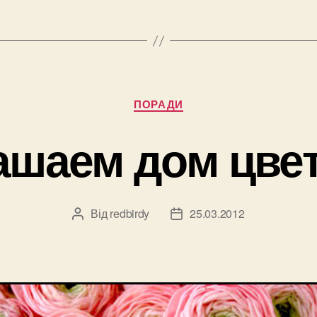
Категорії
ПОРАДИ
ашаем дом цве
Від
redbirdy
25.03.2012
Автор
Дата
запису
запису