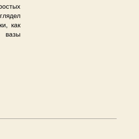
простых
ыглядел
и, как
и вазы
ем