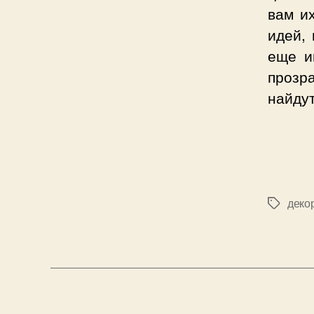
вам их
идей, 
еще и
прозр
найдут
деко
Позначк