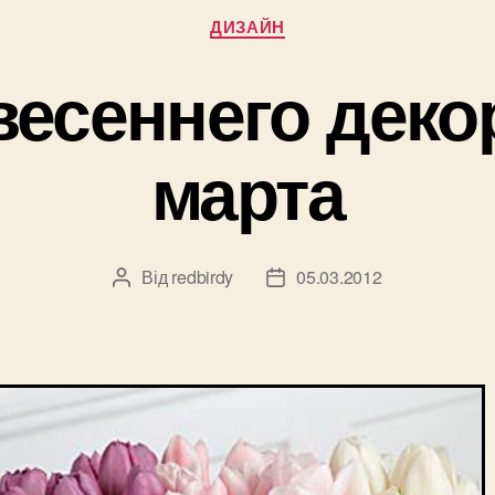
Категорії
ДИЗАЙН
весеннего декор
марта
Від
redbirdy
05.03.2012
Автор
Дата
запису
запису