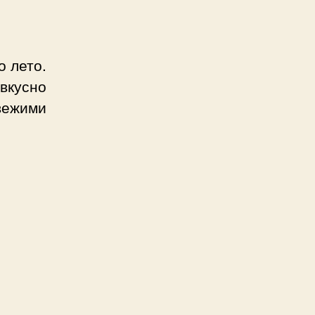
о лето.
вкусно
вежими
ляем
е