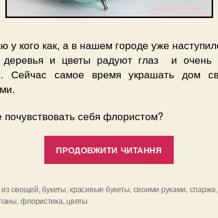
ю у кого как, а в нашем городе уже наступил
 деревья и цветы радуют глаз и очень 
т. Сейчас самое время украшать дом с
ми.
е почувствовать себя флористом?
“Состав
ПРОДОВЖИТИ ЧИТАННЯ
красивы
букеты
сами”
т из овощей
,
букеты
,
красивые букеты
,
своими руками
,
спаржа
,
и
паны
,
флористика
,
цветы