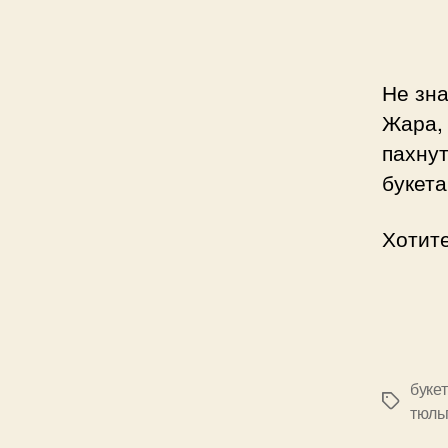
Не зна
Жара,
пахну
букета
Хотит
буке
Позначк
тюль