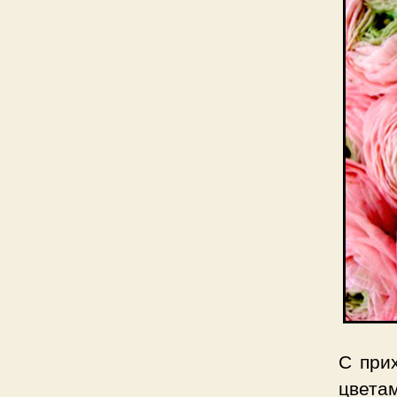
С при
цвета