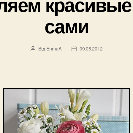
ляем красивые
сами
Від
EnmaAi
09.05.2012
Автор
Дата
запису
запису