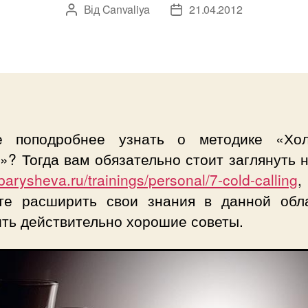
Від
Canvaliya
21.04.2012
Автор
Дата
запису
запису
е поподробнее узнать о методике «Хо
»? Тогда вам обязательно стоит заглянуть 
arysheva.ru/trainings/personal/7-cold-calling
,
те расширить свои знания в данной обл
ить действительно хорошие советы.