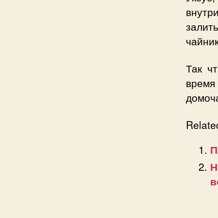
внутри
залить
чайник
Так ч
время
домоча
Relate
П
Н
в