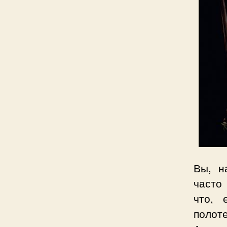
Вы, н
часто
что, 
полоте