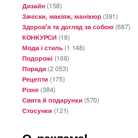
Дизайн
(158)
Зачіски, макіяж, манікюр
(391)
Здоров'я та догляд за собою
(687)
КОНКУРСИ
(18)
Мода і стиль
(1 148)
Подорожі
(166)
Поради
(2 053)
Рецепти
(175)
Різне
(384)
Свята й подарунки
(570)
Стосунки
(121)