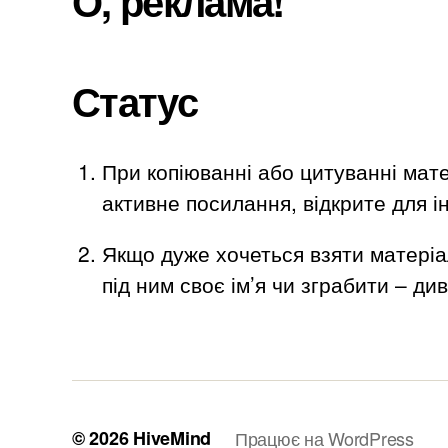
О, реклама!
Статус
При копіюванні або цитуванні мате
активне посилання, відкрите для ін
Якщо дуже хочеться взяти матеріа
під ним своє ім’я чи зграбити – ди
© 2026
HiveMind
Працює на WordPress