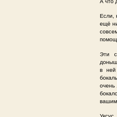
А что 
Если, 
ещё ни
совсе
помощн
Эти с
донышк
в ней
бокал
очень 
бокал
вашим 
Уксус