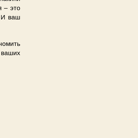
я – это
. И ваш
номить
 ваших