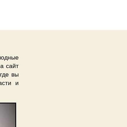
лодные
на сайт
 где вы
асти и