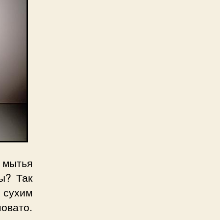
 мытья
ы? Так
 сухим
новато.