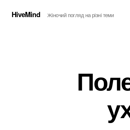
HiveMind
Жіночий погляд на різні теми
Поле
у