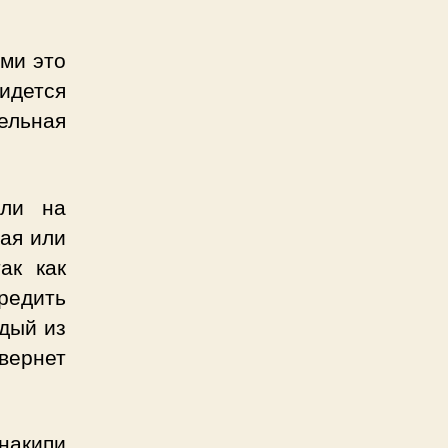
ами это
ридется
ельная
или на
ная или
ак как
редить
ждый из
вернет
накипи