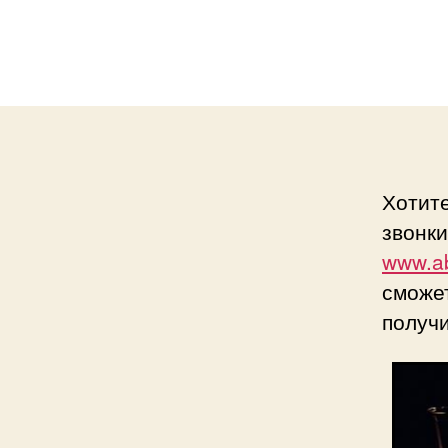
Хотит
звонки
www.ab
сможе
получ