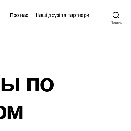
Про нас
Наші друзі та партнери
Пошук
ты по
ом