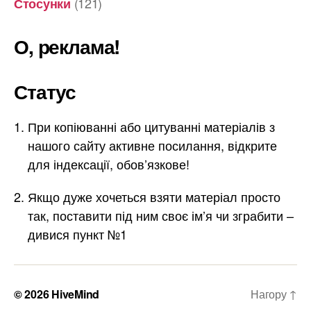
(121)
Стосунки
О, реклама!
Статус
При копіюванні або цитуванні матеріалів з
нашого сайту активне посилання, відкрите
для індексації, обов’язкове!
Якщо дуже хочеться взяти матеріал просто
так, поставити під ним своє ім’я чи зграбити –
дивися пункт №1
© 2026
HiveMind
Нагору
↑