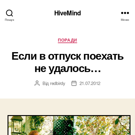
HiveMind
Пошук
Меню
Категорії
ПОРАДИ
Если в отпуск поехать
не удалось…
Від
redbirdy
21.07.2012
Автор
Дата
запису
запису