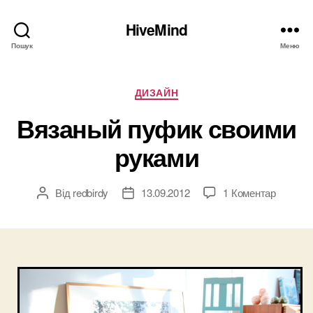
HiveMind
Пошук
Меню
Категорії
ДИЗАЙН
Вязаный пуфик своими
руками
до
Від
redbirdy
13.09.2012
1 Коментар
Автор
Дата
Вязаны
запису
запису
пуфик
своими
руками