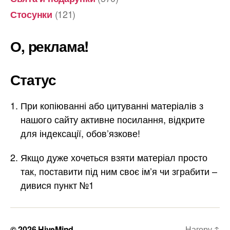
(121)
Стосунки
О, реклама!
Статус
При копіюванні або цитуванні матеріалів з
нашого сайту активне посилання, відкрите
для індексації, обов’язкове!
Якщо дуже хочеться взяти матеріал просто
так, поставити під ним своє ім’я чи зграбити –
дивися пункт №1
© 2026
HiveMind
Нагору
↑