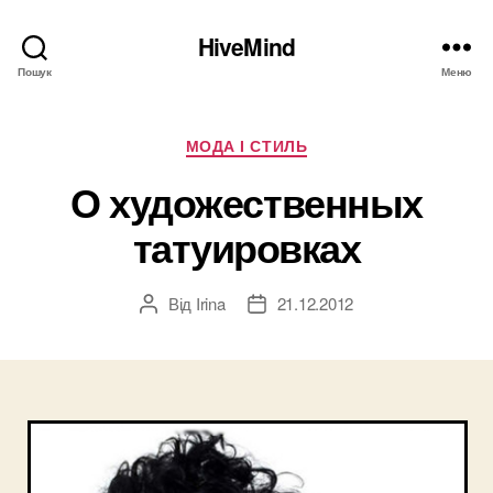
HiveMind
Пошук
Меню
Категорії
МОДА І СТИЛЬ
О художественных
татуировках
Від
Irina
21.12.2012
Автор
Дата
запису
запису