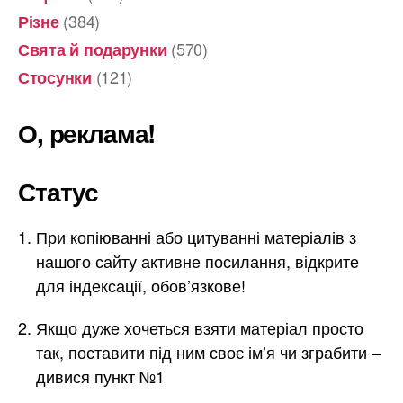
(384)
Різне
(570)
Свята й подарунки
(121)
Стосунки
О, реклама!
Статус
При копіюванні або цитуванні матеріалів з
нашого сайту активне посилання, відкрите
для індексації, обов’язкове!
Якщо дуже хочеться взяти матеріал просто
так, поставити під ним своє ім’я чи зграбити –
дивися пункт №1