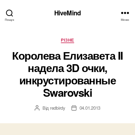
HiveMind
Пошук
Меню
Категорії
РІЗНЕ
Королева Елизавета II
надела 3D очки,
инкрустированные
Swarovski
Від
redbirdy
04.01.2013
Автор
Дата
запису
запису