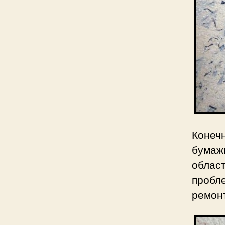
Конеч
бумаж
област
проб
ремон