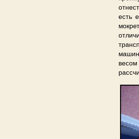
отнес
есть 
мокре
отличи
транс
машин
весом 
рассчи