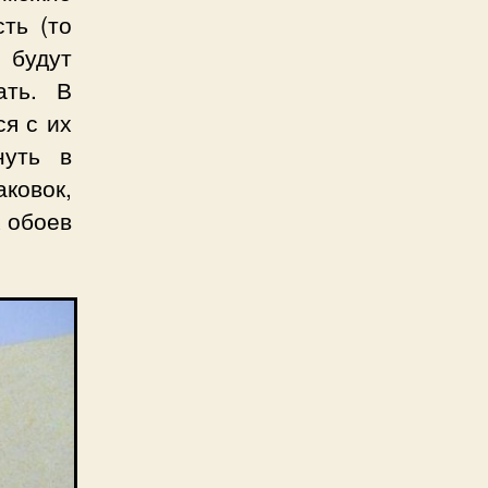
ть (то
 будут
ать. В
ся с их
нуть в
ковок,
х обоев