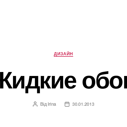
Категорії
ДИЗАЙН
Жидкие обо
Від
Irina
30.01.2013
Автор
Дата
запису
запису