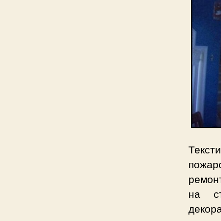
Текст
пожар
ремон
на с
деко