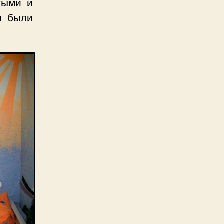
тыми и
и были