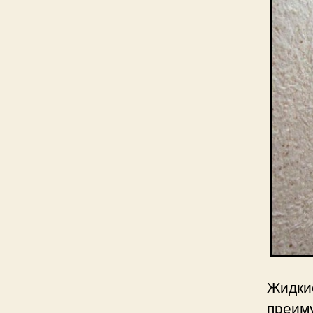
Жидк
преим