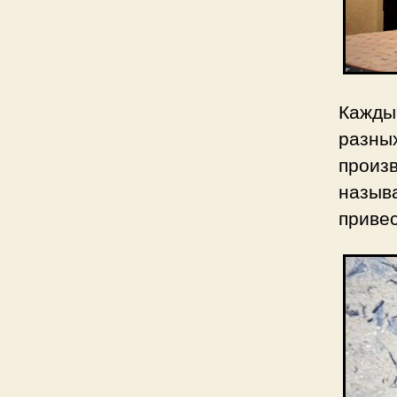
Кажды
разны
произ
назыв
приве