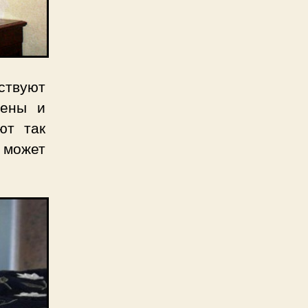
ствуют
цены и
ют так
 может