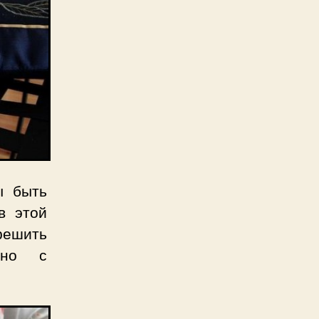
ы быть
в этой
 решить
нно с