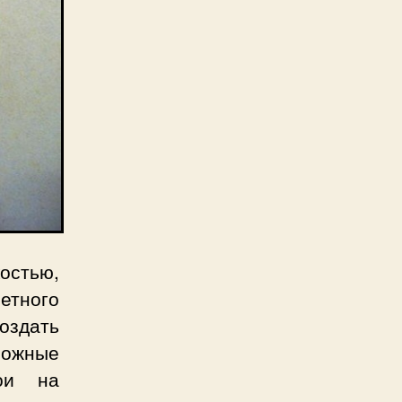
остью,
етного
оздать
ожные
ои на