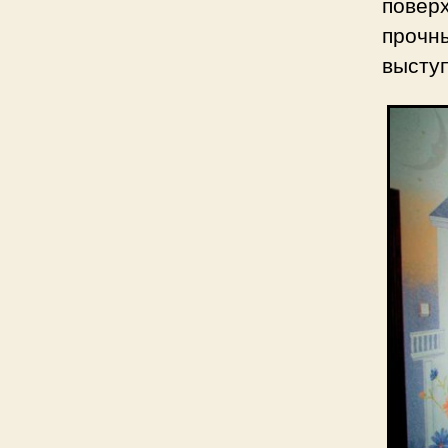
повер
прочн
выступ