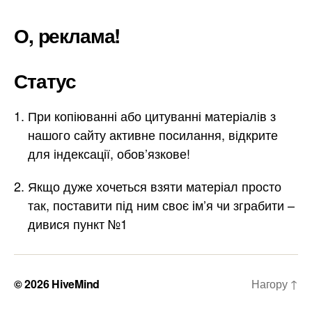
О, реклама!
Статус
При копіюванні або цитуванні матеріалів з
нашого сайту активне посилання, відкрите
для індексації, обов’язкове!
Якщо дуже хочеться взяти матеріал просто
так, поставити під ним своє ім’я чи зграбити –
дивися пункт №1
© 2026
HiveMind
Нагору
↑