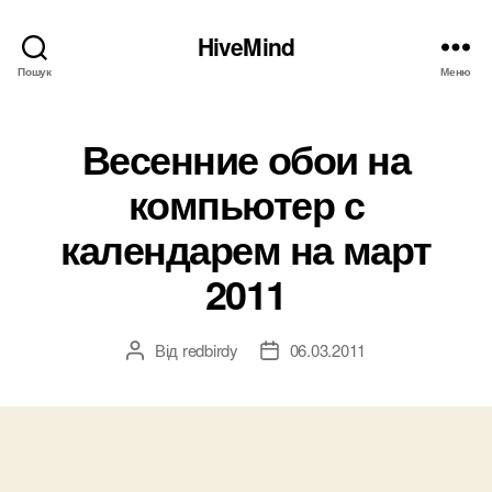
HiveMind
Пошук
Меню
Весенние обои на
компьютер с
календарем на март
2011
Від
redbirdy
06.03.2011
Автор
Дата
запису
запису