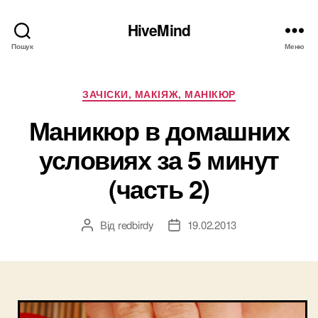
HiveMind
Пошук
Меню
Категорії
ЗАЧІСКИ, МАКІЯЖ, МАНІКЮР
Маникюр в домашних
условиях за 5 минут
(часть 2)
Від
redbirdy
19.02.2013
Автор
Дата
запису
запису