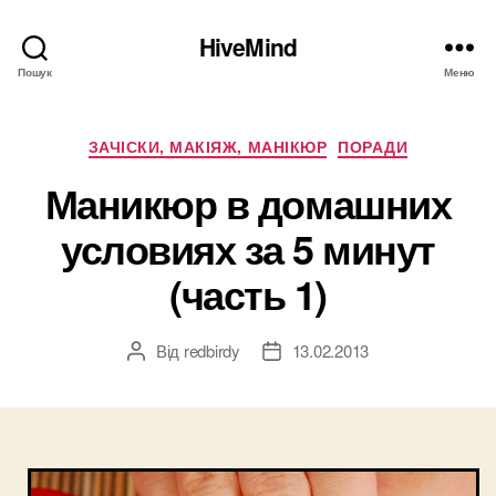
HiveMind
Пошук
Меню
Категорії
ЗАЧІСКИ, МАКІЯЖ, МАНІКЮР
ПОРАДИ
Маникюр в домашних
условиях за 5 минут
(часть 1)
Від
redbirdy
13.02.2013
Автор
Дата
запису
запису