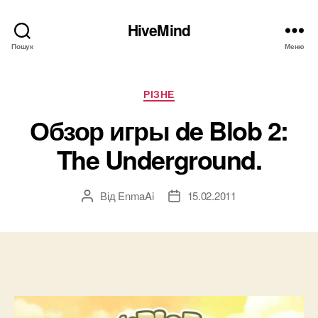
HiveMind
Пошук
Меню
Категорії
РІЗНЕ
Обзор игры de Blob 2:
The Underground.
Від
EnmaAi
15.02.2011
Автор
Дата
запису
запису