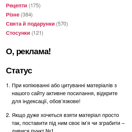
(175)
Рецепти
(384)
Різне
(570)
Свята й подарунки
(121)
Стосунки
О, реклама!
Статус
При копіюванні або цитуванні матеріалів з
нашого сайту активне посилання, відкрите
для індексації, обов’язкове!
Якщо дуже хочеться взяти матеріал просто
так, поставити під ним своє ім’я чи зграбити –
дивися пункт №1