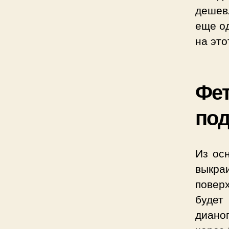
дешев
еще о
на это
Фет
под
Из ос
выкра
повер
будет
диано