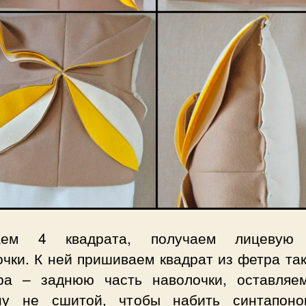
аем 4 квадрата, получаем лицевую 
чки. К ней пришиваем квадрат из фетра та
ра – заднюю часть наволочки, оставляе
ну не сшитой, чтобы набить синтапон