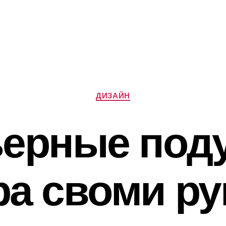
Категорії
ДИЗАЙН
ерные под
ра своми ру