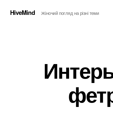
HiveMind
Жіночий погляд на різні теми
Интерь
фет