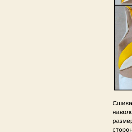
Сшив
наволо
разме
сторо