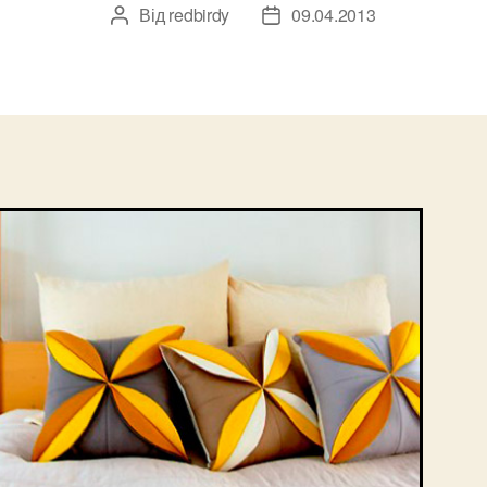
Від
redbirdy
09.04.2013
Автор
Дата
запису
запису