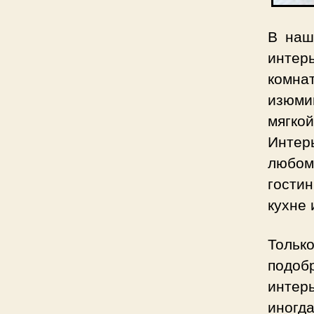
В наш
интер
комна
изюми
мягко
Интер
любом
гости
кухне 
Только
подоб
интер
иногд