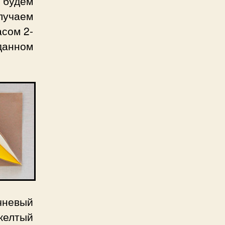
й будем
лучаем
асом 2-
данном
чневый
желтый