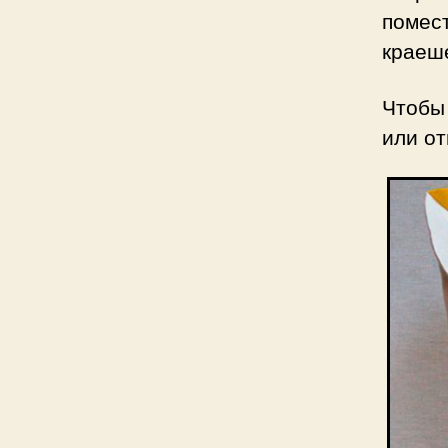
помес
краеше
Чтобы
или от