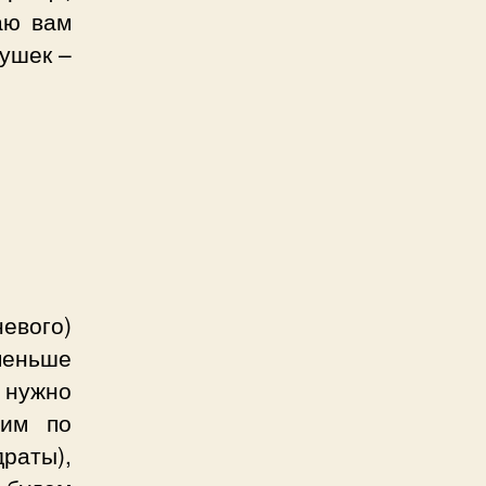
аю вам
ушек –
евого)
меньше
 нужно
дим по
раты),