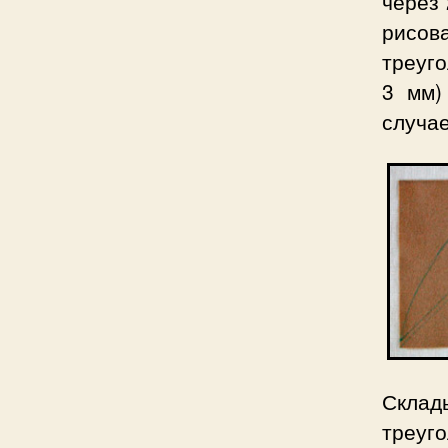
через 
рисов
треуго
3 мм)
случае
Склад
треуг