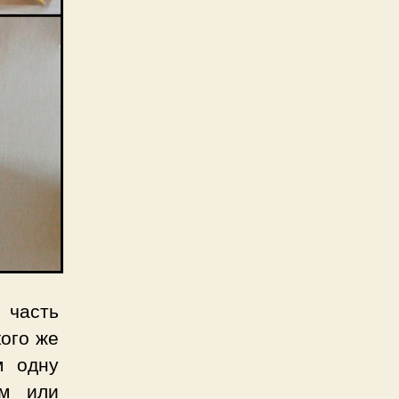
часть
кого же
м одну
ом или