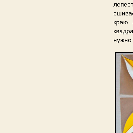
лепес
сшива
краю 
квадр
нужно 