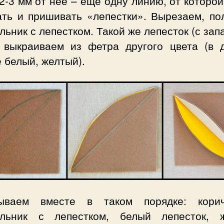
2-3 мм от нее – еще одну линию, от которо
ать и пришивать «лепестки». Вырезаем, по
льник с лепестком. Такой же лепесток (с зап
 выкраиваем из фетра другого цвета (в 
 белый, желтый).
ываем вместе в таком порядке: кори
ольник с лепестком, белый лепесток, 