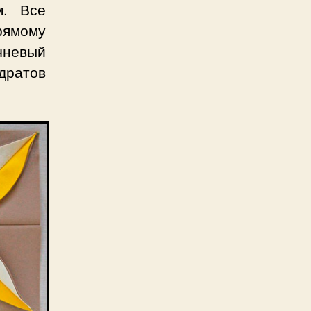
м. Все
рямому
чневый
дратов