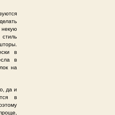
зуются
делать
 некую
 стиль
шторы.
ески в
есла в
лок на
о, да и
ется в
оэтому
проще,