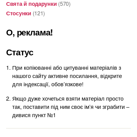
(570)
Свята й подарунки
(121)
Стосунки
О, реклама!
Статус
При копіюванні або цитуванні матеріалів з
нашого сайту активне посилання, відкрите
для індексації, обов’язкове!
Якщо дуже хочеться взяти матеріал просто
так, поставити під ним своє ім’я чи зграбити –
дивися пункт №1