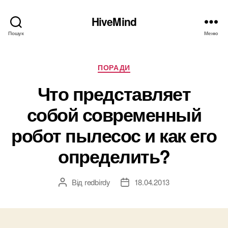
HiveMind
Пошук
Меню
Категорії
ПОРАДИ
Что представляет
собой современный
робот пылесос и как его
определить?
Від
redbirdy
18.04.2013
Автор
Дата
запису
запису