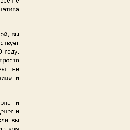
натива
ей, вы
йствует
 году.
просто
 вы не
нице и
опот и
денег и
сли вы
да вам