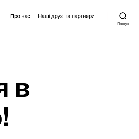
Про нас
Наші друзі та партнери
Пошук
я в
!