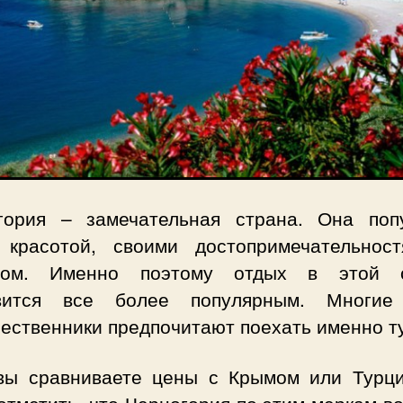
гория – замечательная страна. Она поп
 красотой, своими достопримечательнос
том. Именно поэтому отдых в этой 
вится все более популярным. Многи
ественники предпочитают поехать именно т
вы сравниваете цены с Крымом или Турци
отметить, что Черногория по этим меркам
в