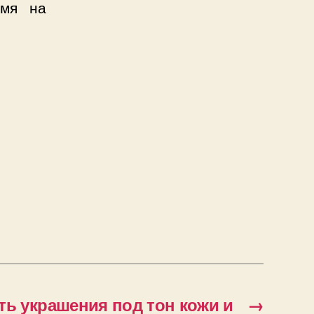
емя на
ть украшения под тон кожи и
→