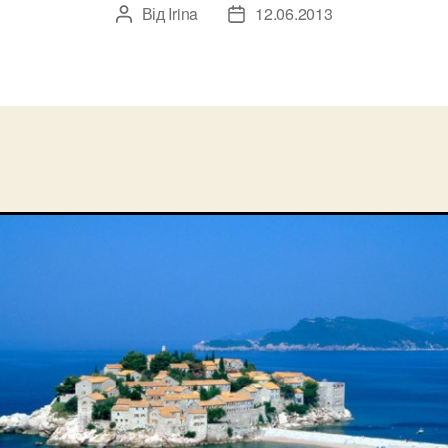
Від
Irina
12.06.2013
Автор
Дата
запису
запису