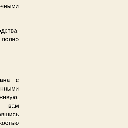
ечными
дства.
полно
рана с
нными
живую,
ь, вам
авшись
костью