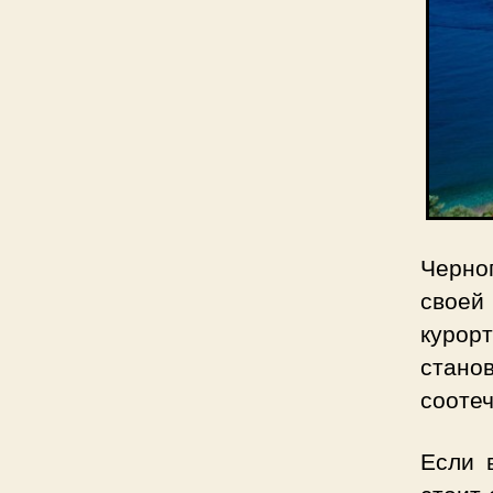
Черно
своей
курор
стано
соотеч
Если 
стоит 