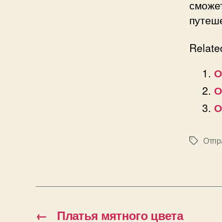
сможе
путеше
Relate
О
О
О
Отпр
Позначк
←
Платья мятного цвета