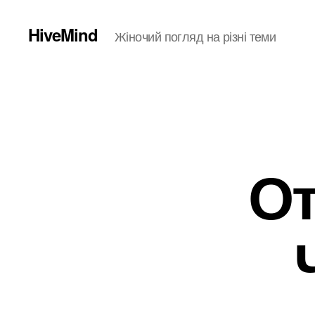
HiveMind
Жіночий погляд на різні теми
От