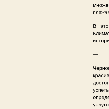
множе
пляжа
В это
Клим
истор
—
Черно
крас
досто
успет
опред
услу