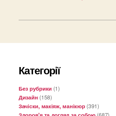
Категорії
Без рубрики
(1)
Дизайн
(158)
Зачіски, макіяж, манікюр
(391)
Здоров'я та догляд за собою
(687)