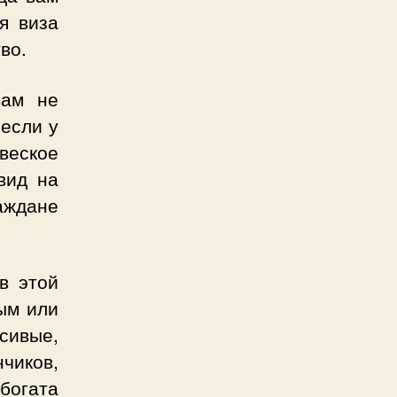
я виза
во.
вам не
 если у
веское
вид на
раждане
в этой
рым или
асивые,
чиков,
богата