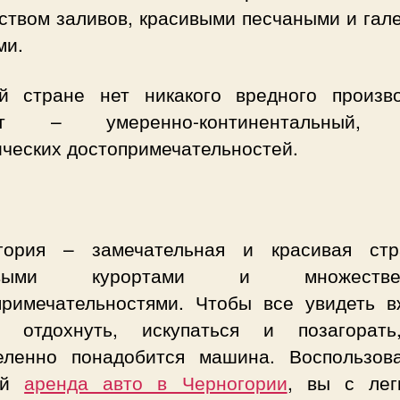
ством заливов, красивыми песчаными и гал
ми.
й стране нет никакого вредного произво
ат – умеренно-континентальный, 
ических достопримечательностей.
гория – замечательная и красивая ст
ивыми курортами и множестве
примечательностями. Чтобы все увидеть в
ь отдохнуть, искупаться и позагорат
еленно понадобится машина. Воспользов
гой
аренда авто в Черногории
, вы с лег