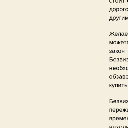
дорог
другим
Желае
можете
закон
Безви
необх
обзав
купить
Безви
пережи
време
наход