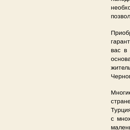
необх
позвол
Приоб
гарант
вас в
основ
житель
Черно
Многи
стране
Турция
с мно
мален