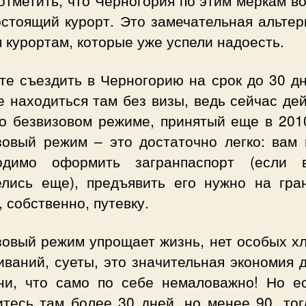
остоящий курорт.
Это замечательная альтер
 курортам, которые уже успели надоесть.
те съездить в Черногорию на срок до 30 дн
 находиться там без визы, ведь сейчас де
 о безвизовом режиме, принятый еще в 2010
зовый режим – это достаточно легко: вам 
одимо оформить загранпаспорт (если
елись еще), предъявить его нужно на гра
, собственно, путевку.
зовый режим упрощает жизнь, нет особых хл
ваний, суеты, это значительная экономия 
ни, что само по себе немаловажно! Но е
итесь там более 30 дней, но менее 90, тог