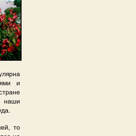
улярна
тями и
стране
е наши
уда.
ей, то
овсе не