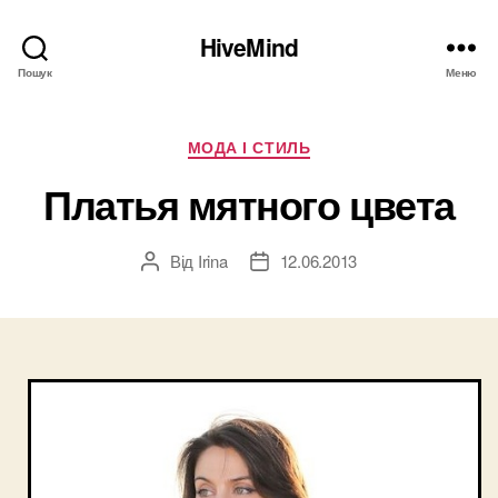
HiveMind
Пошук
Меню
Категорії
МОДА І СТИЛЬ
Платья мятного цвета
Від
Irina
12.06.2013
Автор
Дата
запису
запису