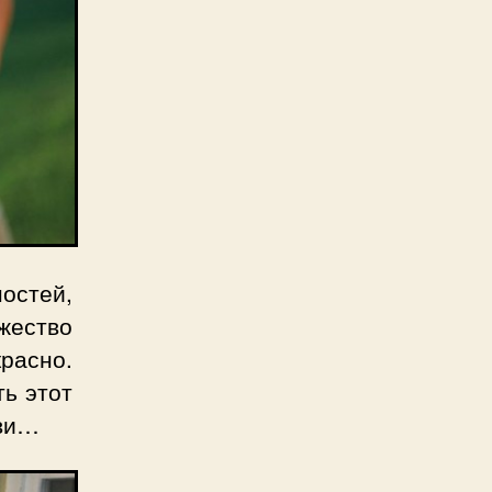
остей,
жество
красно.
ть этот
бви…