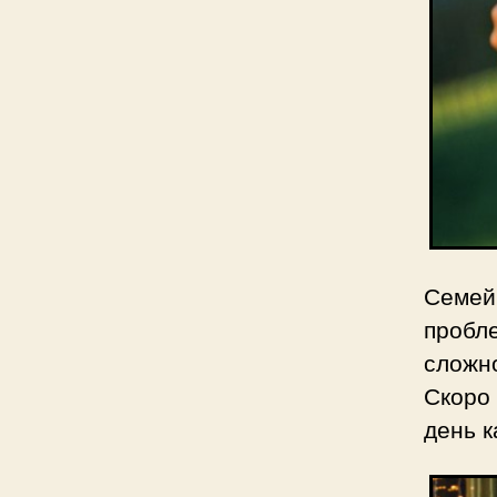
Семей
пробл
сложно
Скоро 
день к