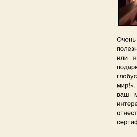
Очень
полез
или н
подар
глобу
мир!»
ваш м
интер
отнес
серти