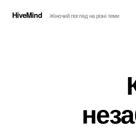
HiveMind
Жіночий погляд на різні теми
нез