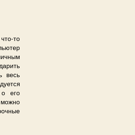
что-то
пьютер
личным
дарить
ь весь
дуется
 о его
 можно
рочные