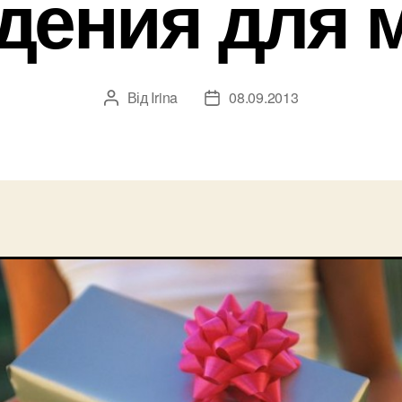
дения для 
Від
Irina
08.09.2013
Автор
Дата
запису
запису