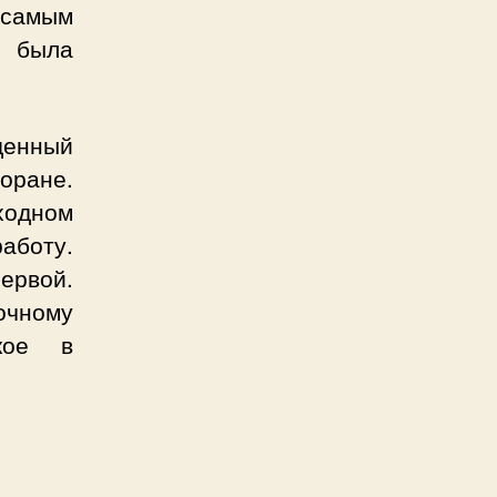
 самым
 была
денный
оране.
ыходном
работу.
ервой.
чному
ское в