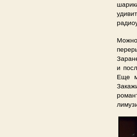
шарик
удив
радио
Можно
перер
Заране
и посл
Еще м
Зака
роман
лимузи