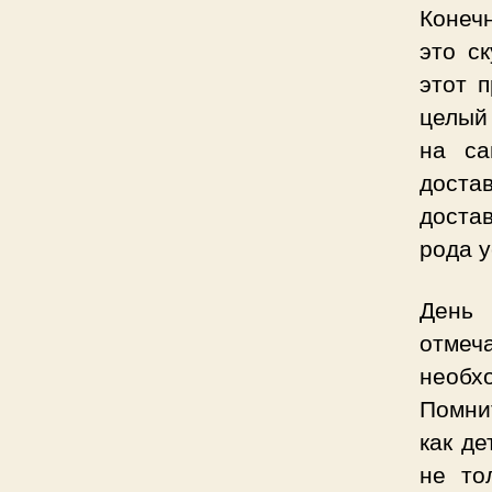
Конеч
это с
этот 
целый
на са
доста
достав
рода у
День 
отмеча
необх
Помнит
как де
не то