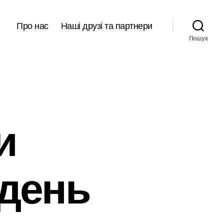
Про нас
Наші друзі та партнери
Пошук
и
день