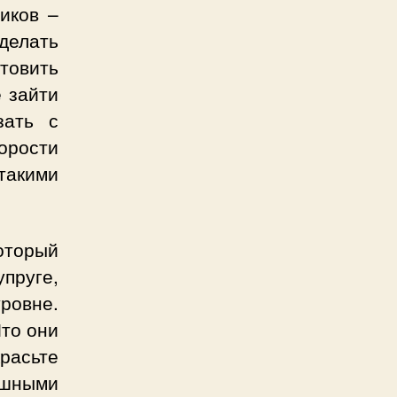
иков –
делать
товить
 зайти
зать с
орости
 такими
оторый
упруге,
ровне.
Что они
красьте
ушными