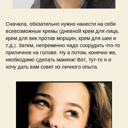
Сначала, обязательно нужно нанести на себя
всевозможные кремы (дневной крем для лица,
крем для век против морщин, крем для шеи и
т.д.). Затем, непременно надо соорудить что-то
приличное на голове. Ну а потом, конечно же,
необходимо сделать макияж! Вот, тут-то я и
хочу дать вам совет из личного опыта.