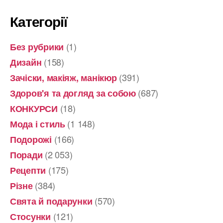
Категорії
(1)
Без рубрики
(158)
Дизайн
(391)
Зачіски, макіяж, манікюр
(687)
Здоров'я та догляд за собою
(18)
КОНКУРСИ
(1 148)
Мода і стиль
(166)
Подорожі
(2 053)
Поради
(175)
Рецепти
(384)
Різне
(570)
Свята й подарунки
(121)
Стосунки