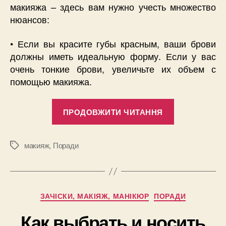
макияжа – здесь вам нужно учесть множество
нюансов:
• Если вы красите губы красным, ваши брови
должны иметь идеальную форму. Если у вас
очень тонкие брови, увеличьте их объем с
помощью макияжа.
“Как
ПРОДОВЖИТИ ЧИТАННЯ
выбрать
и
носить
макияж
,
Поради
Позначки
красную
помаду?
(часть
Категорії
ЗАЧІСКИ, МАКІЯЖ, МАНІКЮР
ПОРАДИ
4)”
Как выбрать и носить