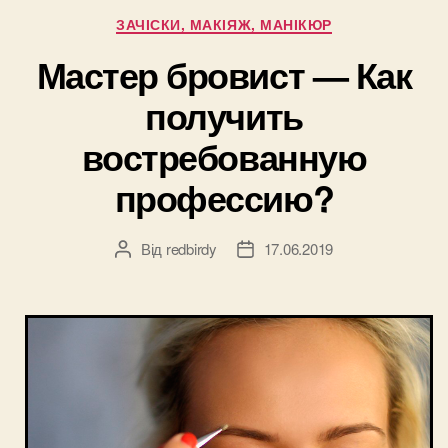
(часть
Категорії
ЗАЧІСКИ, МАКІЯЖ, МАНІКЮР
3)”
Мастер бровист — Как
получить
востребованную
профессию?
Від
redbirdy
17.06.2019
Автор
Дата
запису
запису