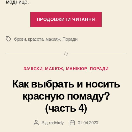
моднице.
“Мыльные
ПРОДОВЖИТИ ЧИТАННЯ
брови:
как
следовать
брови
,
красота
,
макияж
,
Поради
Позначки
тренду?”
Категорії
ЗАЧІСКИ, МАКІЯЖ, МАНІКЮР
ПОРАДИ
Как выбрать и носить
красную помаду?
(часть 4)
Від
redbirdy
01.04.2020
Автор
Дата
запису
запису