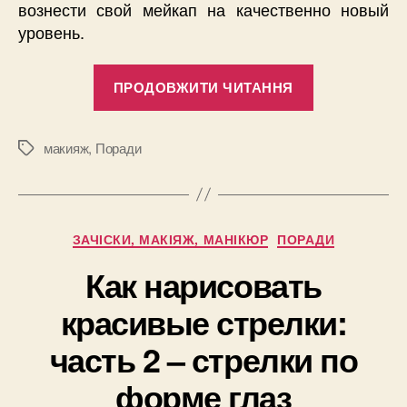
вознести свой мейкап на качественно новый
уровень.
“Все,
ПРОДОВЖИТИ ЧИТАННЯ
что
стоит
знать
макияж
,
Поради
Позначки
новичкам
о
кистях
Категорії
ЗАЧІСКИ, МАКІЯЖ, МАНІКЮР
ПОРАДИ
для
глаз”
Как нарисовать
красивые стрелки:
часть 2 – стрелки по
форме глаз