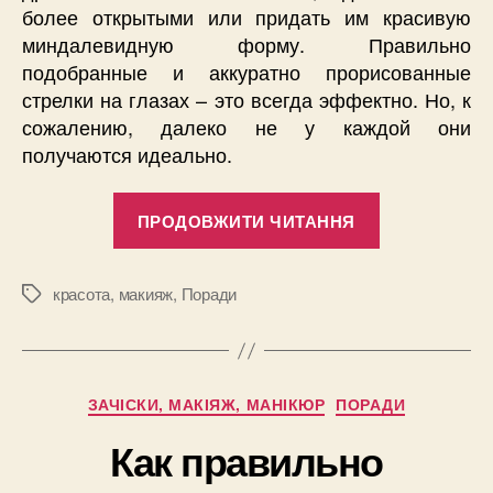
более открытыми или придать им красивую
миндалевидную форму. Правильно
подобранные и аккуратно прорисованные
стрелки на глазах – это всегда эффектно. Но, к
сожалению, далеко не у каждой они
получаются идеально.
“Как
ПРОДОВЖИТИ ЧИТАННЯ
нарисовать
красивые
стрелки:
красота
,
макияж
,
Поради
Позначки
часть
1
–
Категорії
ЗАЧІСКИ, МАКІЯЖ, МАНІКЮР
ПОРАДИ
важные
основы”
Как правильно