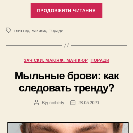
“Наносим
ПРОДОВЖИТИ ЧИТАННЯ
глиттер
на
тело:
глиттер
,
макияж
,
Поради
Позначки
идеи
и
лайфхаки
Категорії
ЗАЧІСКИ, МАКІЯЖ, МАНІКЮР
ПОРАДИ
для
ваших
Мыльные брови: как
ярких
следовать тренду?
образов”
Від
redbirdy
28.05.2020
Автор
Дата
запису
запису