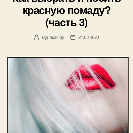
красную помаду?
(часть 3)
Від
redbirdy
24.03.2020
Автор
Дата
запису
запису