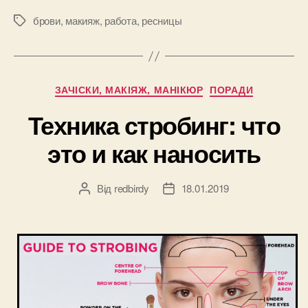
—
Как
брови
,
макияж
,
работа
,
ресницы
Позначки
получить
востребова
профессию?
Категорії
ЗАЧІСКИ, МАКІЯЖ, МАНІКЮР
ПОРАДИ
Техника стробинг: что
это и как наносить
Від
redbirdy
18.01.2019
Автор
Дата
запису
запису