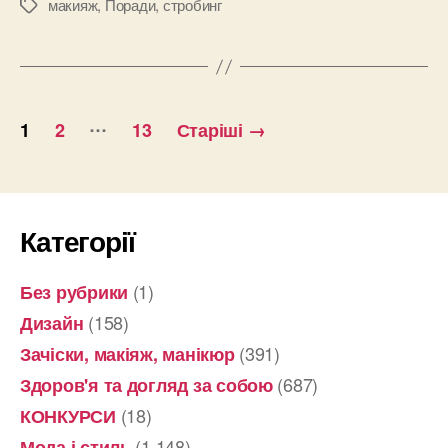
это
макияж
,
Поради
,
стробинг
Позначки
и
как
наносить”
Пагінація
…
1
2
13
Старіші
→
записів
Категорії
(1)
Без рубрики
(158)
Дизайн
(391)
Зачіски, макіяж, манікюр
(687)
Здоров'я та догляд за собою
(18)
КОНКУРСИ
(1 148)
Мода і стиль