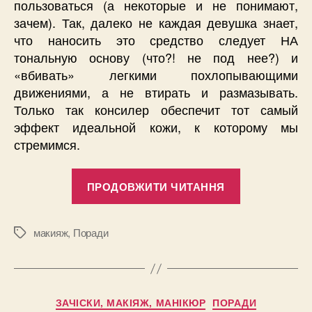
пользоваться (а некоторые и не понимают,
зачем). Так, далеко не каждая девушка знает,
что наносить это средство следует НА
тональную основу (что?! не под нее?) и
«вбивать» легкими похлопывающими
движениями, а не втирать и размазывать.
Только так консилер обеспечит тот самый
эффект идеальной кожи, к которому мы
стремимся.
“Как
ПРОДОВЖИТИ ЧИТАННЯ
правильно
пользовать
консилером
макияж
,
Поради
Позначки
практичные
советы
и
Категорії
ЗАЧІСКИ, МАКІЯЖ, МАНІКЮР
ПОРАДИ
полезные