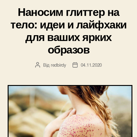
лайфхаки”
Наносим глиттер на
тело: идеи и лайфхаки
для ваших ярких
образов
Від
redbirdy
04.11.2020
Автор
Дата
запису
запису