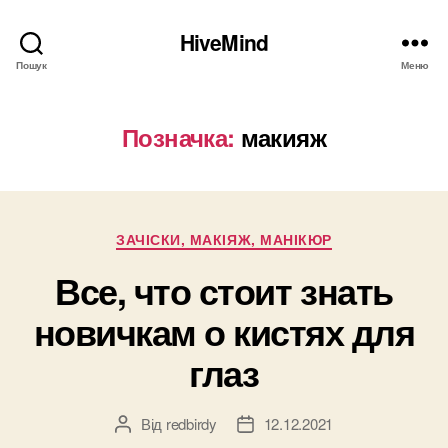
HiveMind
Пошук
Меню
Позначка:
макияж
Категорії
ЗАЧІСКИ, МАКІЯЖ, МАНІКЮР
Все, что стоит знать
новичкам о кистях для
глаз
Від
redbirdy
12.12.2021
Автор
Дата
запису
запису