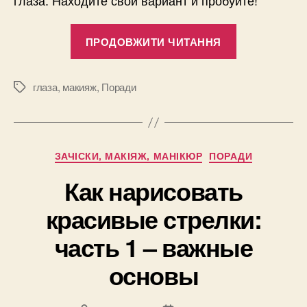
“Как
ПРОДОВЖИТИ ЧИТАННЯ
нарисовать
красивые
стрелки:
глаза
,
макияж
,
Поради
Позначки
часть
2
–
Категорії
ЗАЧІСКИ, МАКІЯЖ, МАНІКЮР
ПОРАДИ
стрелки
по
Как нарисовать
форме
красивые стрелки:
глаз”
часть 1 – важные
основы